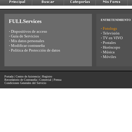
FULLServices
ENTRETENIMIENTO
·
Fotologs
·
Dispositivos de acceso
·
Televisión
·
Guía de Servicios
·
TV en VIVO
·
Mis datos personales
·
Postales
·
Modificar contraseña
·
Horóscopo
·
Política de Protección de datos
·
Música
·
Móviles
Portada
|
Centro de Asistencia
|
Registro
Recordatorio de Contraseña
|
Comercial
|
Prensa
Condiciones Generales del Servicio