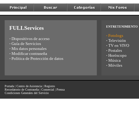
FULLServices
ENTRETENIMIENTO
·
Fotologs
·
Dispositivos de acceso
·
Televisión
·
Guía de Servicios
·
TV en VIVO
·
Mis datos personales
·
Postales
·
Modificar contraseña
·
Horóscopo
·
Política de Protección de datos
·
Música
·
Móviles
Portada
|
Centro de Asistencia
|
Registro
Recordatorio de Contraseña
|
Comercial
|
Prensa
Condiciones Generales del Servicio