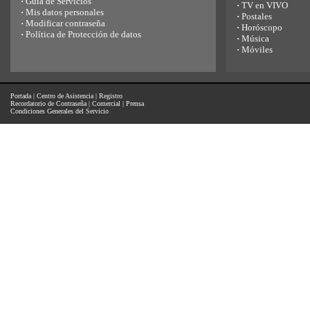
·
Guía de Servicios
·
TV en VIVO
·
Mis datos personales
·
Postales
·
Modificar contraseña
·
Horóscopo
·
Política de Protección de datos
·
Música
·
Móviles
Portada
|
Centro de Asistencia
|
Registro
Recordatorio de Contraseña
|
Comercial
|
Prensa
Condiciones Generales del Servicio