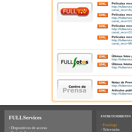
Películas rec
http://fullser
canal_reco=AL
Películas rec
http://fullser
canal_reco=CC
Películas rec
http://fullser
canal_reco=CC
Películas rec
http://fullser
canal_reco=MC
Últimas fotos
http://fullserv
Últimos fotol
http://fullserv
Notas de Pren
http://fullser
Artículos pub
http://fullserv
FULLServices
ENTRETENIMIENTO
·
Fotologs
·
Dispositivos de acceso
·
Televisión