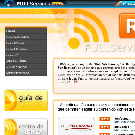
Portada
FULL Clasificados
FULL Noticias
FULLBot NEWS
FULL TV
Centro de Prensa
RSS
, siglas en inglés de "
Rich Site Sumary
" o "
Reall
Guía de Servicios
Syndication
", es un sistema que permite acceder a cana
información centralizados en una única aplicación. Con
Asistencia/contacto
Usted puede ver la información actualizada de distintos 
un sólo lugar. Para su lectura necesita un "recolector" o 
noticias".
A continuación puede ver y seleccionar los
que permiten seguir su contenido con esta t
Vehículos:
http://fullserv
Inmuebles:
http://fullser
Electricidad/E