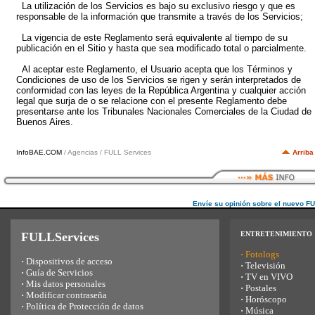
La utilización de los Servicios es bajo su exclusivo riesgo y que es
responsable de la información que transmite a través de los Servicios;
La vigencia de este Reglamento será equivalente al tiempo de su
publicación en el Sitio y hasta que sea modificado total o parcialmente.
Al aceptar este Reglamento, el Usuario acepta que los Términos y
Condiciones de uso de los Servicios se rigen y serán interpretados de
conformidad con las leyes de la República Argentina y cualquier acción
legal que surja de o se relacione con el presente Reglamento debe
presentarse ante los Tribunales Nacionales Comerciales de la Ciudad de
Buenos Aires.
InfoBAE.COM
/ Agencias / FULL Services
Arriba
Envíe su opinión sobre el nuevo F
FULLServices
ENTRETENIMIENTO
·
Fotologs
·
Dispositivos de acceso
·
Televisión
·
Guía de Servicios
·
TV en VIVO
·
Mis datos personales
·
Postales
·
Modificar contraseña
·
Horóscopo
·
Política de Protección de datos
·
Música