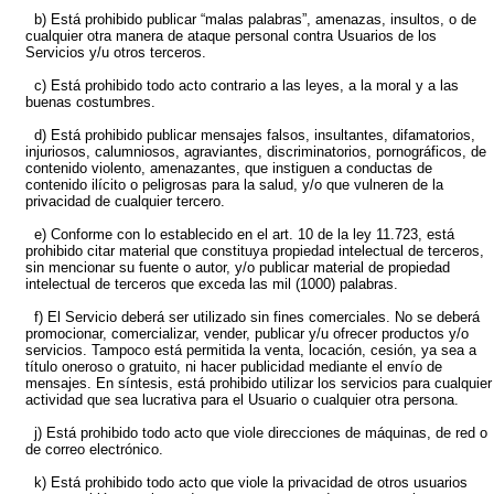
b) Está prohibido publicar “malas palabras”, amenazas, insultos, o de
cualquier otra manera de ataque personal contra Usuarios de los
Servicios y/u otros terceros.
c) Está prohibido todo acto contrario a las leyes, a la moral y a las
buenas costumbres.
d) Está prohibido publicar mensajes falsos, insultantes, difamatorios,
injuriosos, calumniosos, agraviantes, discriminatorios, pornográficos, de
contenido violento, amenazantes, que instiguen a conductas de
contenido ilícito o peligrosas para la salud, y/o que vulneren de la
privacidad de cualquier tercero.
e) Conforme con lo establecido en el art. 10 de la ley 11.723, está
prohibido citar material que constituya propiedad intelectual de terceros,
sin mencionar su fuente o autor, y/o publicar material de propiedad
intelectual de terceros que exceda las mil (1000) palabras.
f) El Servicio deberá ser utilizado sin fines comerciales. No se deberá
promocionar, comercializar, vender, publicar y/u ofrecer productos y/o
servicios. Tampoco está permitida la venta, locación, cesión, ya sea a
título oneroso o gratuito, ni hacer publicidad mediante el envío de
mensajes. En síntesis, está prohibido utilizar los servicios para cualquier
actividad que sea lucrativa para el Usuario o cualquier otra persona.
j) Está prohibido todo acto que viole direcciones de máquinas, de red o
de correo electrónico.
k) Está prohibido todo acto que viole la privacidad de otros usuarios