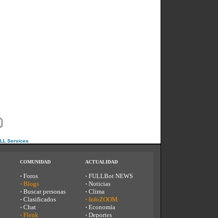
ULL Services
COMUNIDAD
ACTUALIDAD
·
Foros
·
FULLBot NEWS
·
Blogs
·
Noticias
·
Buscar personas
·
Clima
·
Clasificados
·
InfoZOOM
·
Chat
·
Economía
·
Flenk
·
Deportes