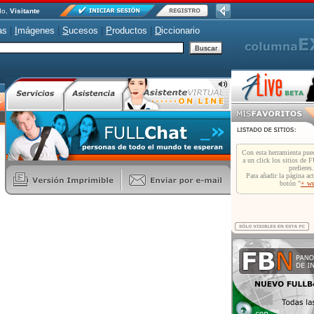
do,
Visitante
as
|
I
mágenes
|
S
ucesos
|
P
roductos
|
D
iccionario