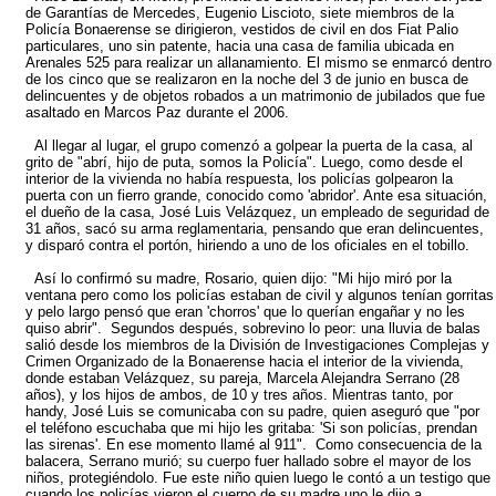
de Garantías de Mercedes, Eugenio Liscioto, siete miembros de la
Policía Bonaerense se dirigieron, vestidos de civil en dos Fiat Palio
particulares, uno sin patente, hacia una casa de familia ubicada en
Arenales 525 para realizar un allanamiento. El mismo se enmarcó dentro
de los cinco que se realizaron en la noche del 3 de junio en busca de
delincuentes y de objetos robados a un matrimonio de jubilados que fue
asaltado en Marcos Paz durante el 2006.
Al llegar al lugar, el grupo comenzó a golpear la puerta de la casa, al
grito de "abrí, hijo de puta, somos la Policía". Luego, como desde el
interior de la vivienda no había respuesta, los policías golpearon la
puerta con un fierro grande, conocido como 'abridor'. Ante esa situación,
el dueño de la casa, José Luis Velázquez, un empleado de seguridad de
31 años, sacó su arma reglamentaria, pensando que eran delincuentes,
y disparó contra el portón, hiriendo a uno de los oficiales en el tobillo.
Así lo confirmó su madre, Rosario, quien dijo: "Mi hijo miró por la
ventana pero como los policías estaban de civil y algunos tenían gorritas
y pelo largo pensó que eran 'chorros' que lo querían engañar y no les
quiso abrir". Segundos después, sobrevino lo peor: una lluvia de balas
salió desde los miembros de la División de Investigaciones Complejas y
Crimen Organizado de la Bonaerense hacia el interior de la vivienda,
donde estaban Velázquez, su pareja, Marcela Alejandra Serrano (28
años), y los hijos de ambos, de 10 y tres años. Mientras tanto, por
handy, José Luis se comunicaba con su padre, quien aseguró que "por
el teléfono escuchaba que mi hijo les gritaba: 'Si son policías, prendan
las sirenas'. En ese momento llamé al 911". Como consecuencia de la
balacera, Serrano murió; su cuerpo fuer hallado sobre el mayor de los
niños, protegiéndolo. Fue este niño quien luego le contó a un testigo que
cuando los policías vieron el cuerpo de su madre uno le dijo a