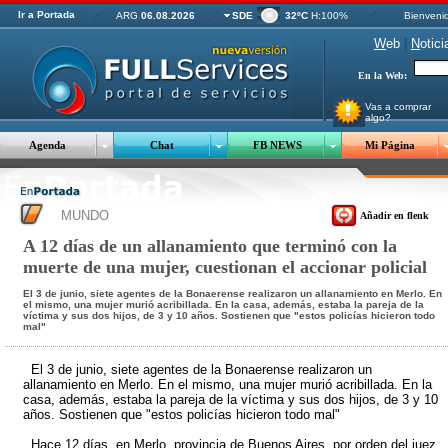
Ir a Portada
ARG
06.08.2026
SDE
32ºC
H:100%
Bienveni
W
eb
|
N
otici
En la Web:
Vas a comprar
algo?
Agenda
Chat
FB NEWS
Mi Página
MUNDO
Añadir en flenk
A 12 días de un allanamiento que terminó con la
muerte de una mujer, cuestionan el accionar policial
El 3 de junio, siete agentes de la Bonaerense realizaron un allanamiento en Merlo. En
el mismo, una mujer murió acribillada. En la casa, además, estaba la pareja de la
víctima y sus dos hijos, de 3 y 10 años. Sostienen que "estos policías hicieron todo
mal"
El 3 de junio, siete agentes de la Bonaerense realizaron un
allanamiento en Merlo. En el mismo, una mujer murió acribillada. En la
casa, además, estaba la pareja de la víctima y sus dos hijos, de 3 y 10
años. Sostienen que "estos policías hicieron todo mal"
Hace 12 días, en Merlo, provincia de Buenos Aires, por orden del juez