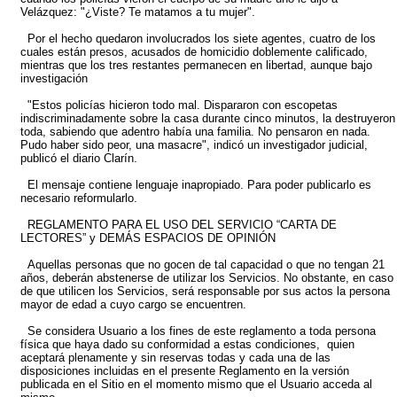
Velázquez: "¿Viste? Te matamos a tu mujer".
Por el hecho quedaron involucrados los siete agentes, cuatro de los
cuales están presos, acusados de homicidio doblemente calificado,
mientras que los tres restantes permanecen en libertad, aunque bajo
investigación
"Estos policías hicieron todo mal. Dispararon con escopetas
indiscriminadamente sobre la casa durante cinco minutos, la destruyeron
toda, sabiendo que adentro había una familia. No pensaron en nada.
Pudo haber sido peor, una masacre", indicó un investigador judicial,
publicó el diario Clarín.
El mensaje contiene lenguaje inapropiado. Para poder publicarlo es
necesario reformularlo.
REGLAMENTO PARA EL USO DEL SERVICIO “CARTA DE
LECTORES” y DEMÁS ESPACIOS DE OPINIÓN
Aquellas personas que no gocen de tal capacidad o que no tengan 21
años, deberán abstenerse de utilizar los Servicios. No obstante, en caso
de que utilicen los Servicios, será responsable por sus actos la persona
mayor de edad a cuyo cargo se encuentren.
Se considera Usuario a los fines de este reglamento a toda persona
física que haya dado su conformidad a estas condiciones, quien
aceptará plenamente y sin reservas todas y cada una de las
disposiciones incluidas en el presente Reglamento en la versión
publicada en el Sitio en el momento mismo que el Usuario acceda al