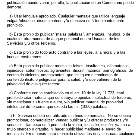
publicación puede variar, por ello, la publicación de un Comentario puede
demorar.
a) Usar lenguaje apropiado. Cualquier mensaje que utilice lenguaje
vulgar /obsceno, discriminatorio y/u ofensivo está terminantemente
prohibido.
b) Está prohibido publicar “malas palabras”, amenazas, insultos, o de
cualquier otra manera de ataque personal contra Usuarios de los
Servicios y/u otros terceros.
c) Está prohibido todo acto contrario a las leyes, a la moral y a las
buenas costumbres.
d) Está prohibido publicar mensajes falsos, insultantes, difamatorios,
injuriosos, calumniosos, agraviantes, discriminatorios, pornográficos, de
contenido violento, amenazantes, que instiguen a conductas de
contenido ilícito o peligrosas para la salud, y/o que vulneren de la
privacidad de cualquier tercero.
e) Conforme con lo establecido en el art. 10 de la ley 11.723, está
prohibido citar material que constituya propiedad intelectual de terceros,
sin mencionar su fuente o autor, y/o publicar material de propiedad
intelectual de terceros que exceda las mil (1000) palabras.
f) El Servicio deberá ser utilizado sin fines comerciales. No se deberá
promocionar, comercializar, vender, publicar y/u ofrecer productos y/o
servicios. Tampoco está permitida la venta, locación, cesión, ya sea a
título oneroso o gratuito, ni hacer publicidad mediante el envío de
mensajes. En síntesis, está prohibido utilizar los servicios para cualquier