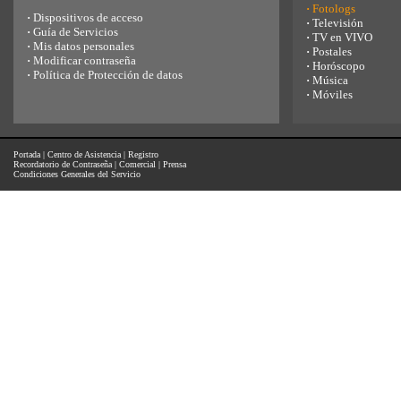
·
Fotologs
·
Dispositivos de acceso
·
Televisión
·
Guía de Servicios
·
TV en VIVO
·
Mis datos personales
·
Postales
·
Modificar contraseña
·
Horóscopo
·
Política de Protección de datos
·
Música
·
Móviles
Portada
|
Centro de Asistencia
|
Registro
Recordatorio de Contraseña
|
Comercial
|
Prensa
Condiciones Generales del Servicio