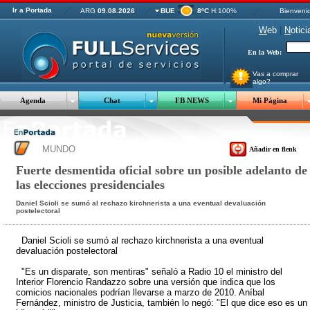
Ir a Portada
ARG
09.08.2026
BUE
8ºC
H:100%
Bienveni
W
eb
|
N
otici
En la Web:
Vas a comprar
algo?
Agenda
Chat
FB NEWS
Mi Página
MUNDO
Añadir en flenk
Fuerte desmentida oficial sobre un posible adelanto de
las elecciones presidenciales
Daniel Scioli se sumó al rechazo kirchnerista a una eventual devaluación
postelectoral
Daniel Scioli se sumó al rechazo kirchnerista a una eventual
devaluación postelectoral
"Es un disparate, son mentiras" señaló a Radio 10 el ministro del
Interior Florencio Randazzo sobre una versión que indica que los
comicios nacionales podrían llevarse a marzo de 2010. Aníbal
Fernández, ministro de Justicia, también lo negó: "El que dice eso es un