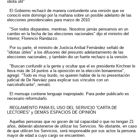
idiota útil"
El Gobierno rechazó de manera contundente una versión que se
conoció este domingo por la mañana sobre un posible adelanto de las
elecciones presidenciales para marzo de 2010.
"Son todos disparates, mentiras. Nosotros jamás pensamos en un
cambio en la fecha de las elecciones nacionales" dijo el ministro del
Interior, Florencio Randazzo.
Por su parte, el ministro de Justicia Aníbal Fernández señaló de
"idiotas útiles" a los difusores del presunto adelantamiento de las
elecciones nacionales, y también dio un fuerte rechazo a la versión.
"Buscan confundir a la gente y ocultar que el ex presidente Kirchner le
lleva más de 14 puntos a la oposición en la elección bonaerense",
agregó. "Todo es muy burdo, no quieren hablar de la no presentación
judicial de De Narváez para explicar sus vínculos con un
narcotraficante", remató.
El mensaje contiene lenguaje inapropiado. Para poder publicarlo es
necesario reformularlo.
REGLAMENTO PARA EL USO DEL SERVICIO “CARTA DE
LECTORES” y DEMÁS ESPACIOS DE OPINIÓN
Aquellas personas que no gocen de tal capacidad o que no tengan 21
años, deberán abstenerse de utilizar los Servicios. No obstante, en caso
de que utilicen los Servicios, será responsable por sus actos la persona
mayor de edad a cuyo cargo se encuentren.