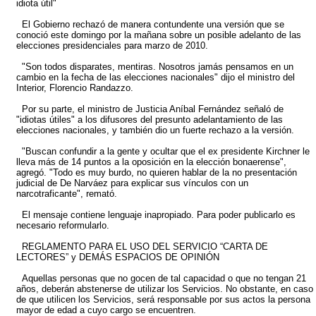
idiota útil"
El Gobierno rechazó de manera contundente una versión que se
conoció este domingo por la mañana sobre un posible adelanto de las
elecciones presidenciales para marzo de 2010.
"Son todos disparates, mentiras. Nosotros jamás pensamos en un
cambio en la fecha de las elecciones nacionales" dijo el ministro del
Interior, Florencio Randazzo.
Por su parte, el ministro de Justicia Aníbal Fernández señaló de
"idiotas útiles" a los difusores del presunto adelantamiento de las
elecciones nacionales, y también dio un fuerte rechazo a la versión.
"Buscan confundir a la gente y ocultar que el ex presidente Kirchner le
lleva más de 14 puntos a la oposición en la elección bonaerense",
agregó. "Todo es muy burdo, no quieren hablar de la no presentación
judicial de De Narváez para explicar sus vínculos con un
narcotraficante", remató.
El mensaje contiene lenguaje inapropiado. Para poder publicarlo es
necesario reformularlo.
REGLAMENTO PARA EL USO DEL SERVICIO “CARTA DE
LECTORES” y DEMÁS ESPACIOS DE OPINIÓN
Aquellas personas que no gocen de tal capacidad o que no tengan 21
años, deberán abstenerse de utilizar los Servicios. No obstante, en caso
de que utilicen los Servicios, será responsable por sus actos la persona
mayor de edad a cuyo cargo se encuentren.