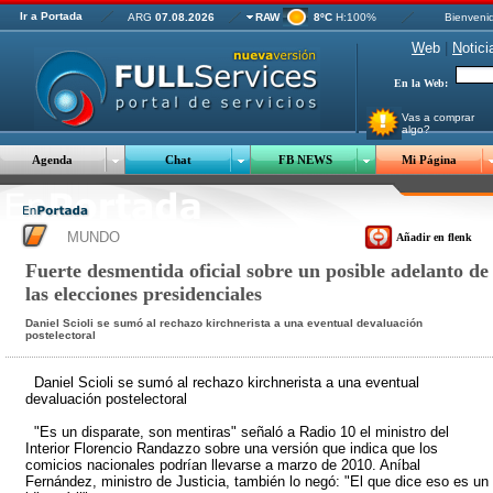
Ir a Portada
ARG
07.08.2026
RAW
8ºC
H:100%
Bienveni
W
eb
|
N
otici
En la Web:
Vas a comprar
algo?
Agenda
Chat
FB NEWS
Mi Página
MUNDO
Añadir en flenk
Fuerte desmentida oficial sobre un posible adelanto de
las elecciones presidenciales
Daniel Scioli se sumó al rechazo kirchnerista a una eventual devaluación
postelectoral
Daniel Scioli se sumó al rechazo kirchnerista a una eventual
devaluación postelectoral
"Es un disparate, son mentiras" señaló a Radio 10 el ministro del
Interior Florencio Randazzo sobre una versión que indica que los
comicios nacionales podrían llevarse a marzo de 2010. Aníbal
Fernández, ministro de Justicia, también lo negó: "El que dice eso es un