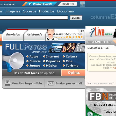
do,
Visitante
as
|
I
mágenes
|
S
ucesos
|
P
roductos
|
D
iccionario