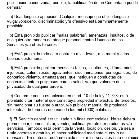
publicación puede variar, por ello, la publicación de un Comentario puede
demorar.
a) Usar lenguaje apropiado. Cualquier mensaje que utilice lenguaje
vulgar /obsceno, discriminatorio y/u ofensivo está terminantemente
prohibido.
b) Está prohibido publicar “malas palabras”, amenazas, insultos, o de
cualquier otra manera de ataque personal contra Usuarios de los
Servicios y/u otros terceros.
c) Está prohibido todo acto contrario a las leyes, a la moral y a las
buenas costumbres.
d) Está prohibido publicar mensajes falsos, insultantes, difamatorios,
injuriosos, calumniosos, agraviantes, discriminatorios, pornográficos, de
contenido violento, amenazantes, que instiguen a conductas de
contenido ilícito o peligrosas para la salud, y/o que vulneren de la
privacidad de cualquier tercero.
e) Conforme con lo establecido en el art. 10 de la ley 11.723, está
prohibido citar material que constituya propiedad intelectual de terceros,
sin mencionar su fuente o autor, y/o publicar material de propiedad
intelectual de terceros que exceda las mil (1000) palabras.
f) El Servicio deberá ser utilizado sin fines comerciales. No se deberá
promocionar, comercializar, vender, publicar y/u ofrecer productos y/o
servicios. Tampoco está permitida la venta, locación, cesión, ya sea a
título oneroso o gratuito, ni hacer publicidad mediante el envío de
mensajes. En síntesis, está prohibido utilizar los servicios para cualquier