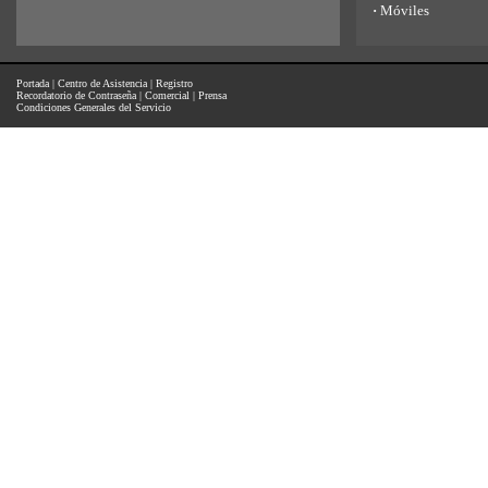
·
Móviles
Portada
|
Centro de Asistencia
|
Registro
Recordatorio de Contraseña
|
Comercial
|
Prensa
Condiciones Generales del Servicio