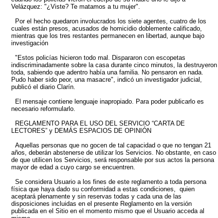
Velázquez: "¿Viste? Te matamos a tu mujer".
Por el hecho quedaron involucrados los siete agentes, cuatro de los
cuales están presos, acusados de homicidio doblemente calificado,
mientras que los tres restantes permanecen en libertad, aunque bajo
investigación
"Estos policías hicieron todo mal. Dispararon con escopetas
indiscriminadamente sobre la casa durante cinco minutos, la destruyeron
toda, sabiendo que adentro había una familia. No pensaron en nada.
Pudo haber sido peor, una masacre", indicó un investigador judicial,
publicó el diario Clarín.
El mensaje contiene lenguaje inapropiado. Para poder publicarlo es
necesario reformularlo.
REGLAMENTO PARA EL USO DEL SERVICIO “CARTA DE
LECTORES” y DEMÁS ESPACIOS DE OPINIÓN
Aquellas personas que no gocen de tal capacidad o que no tengan 21
años, deberán abstenerse de utilizar los Servicios. No obstante, en caso
de que utilicen los Servicios, será responsable por sus actos la persona
mayor de edad a cuyo cargo se encuentren.
Se considera Usuario a los fines de este reglamento a toda persona
física que haya dado su conformidad a estas condiciones, quien
aceptará plenamente y sin reservas todas y cada una de las
disposiciones incluidas en el presente Reglamento en la versión
publicada en el Sitio en el momento mismo que el Usuario acceda al