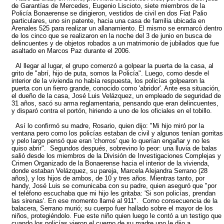
de Garantías de Mercedes, Eugenio Liscioto, siete miembros de la
Policía Bonaerense se dirigieron, vestidos de civil en dos Fiat Palio
particulares, uno sin patente, hacia una casa de familia ubicada en
Arenales 525 para realizar un allanamiento. El mismo se enmarcó dentro
de los cinco que se realizaron en la noche del 3 de junio en busca de
delincuentes y de objetos robados a un matrimonio de jubilados que fue
asaltado en Marcos Paz durante el 2006.
Al llegar al lugar, el grupo comenzó a golpear la puerta de la casa, al
grito de "abrí, hijo de puta, somos la Policía". Luego, como desde el
interior de la vivienda no había respuesta, los policías golpearon la
puerta con un fierro grande, conocido como 'abridor'. Ante esa situación,
el dueño de la casa, José Luis Velázquez, un empleado de seguridad de
31 años, sacó su arma reglamentaria, pensando que eran delincuentes,
y disparó contra el portón, hiriendo a uno de los oficiales en el tobillo.
Así lo confirmó su madre, Rosario, quien dijo: "Mi hijo miró por la
ventana pero como los policías estaban de civil y algunos tenían gorritas
y pelo largo pensó que eran 'chorros' que lo querían engañar y no les
quiso abrir". Segundos después, sobrevino lo peor: una lluvia de balas
salió desde los miembros de la División de Investigaciones Complejas y
Crimen Organizado de la Bonaerense hacia el interior de la vivienda,
donde estaban Velázquez, su pareja, Marcela Alejandra Serrano (28
años), y los hijos de ambos, de 10 y tres años. Mientras tanto, por
handy, José Luis se comunicaba con su padre, quien aseguró que "por
el teléfono escuchaba que mi hijo les gritaba: 'Si son policías, prendan
las sirenas'. En ese momento llamé al 911". Como consecuencia de la
balacera, Serrano murió; su cuerpo fuer hallado sobre el mayor de los
niños, protegiéndolo. Fue este niño quien luego le contó a un testigo que
cuando los policías vieron el cuerpo de su madre uno le dijo a