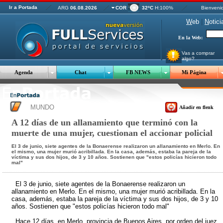
Ir a Portada
ARG
06.08.2026
COR
32ºC
H:100%
Bienveni
W
eb
|
N
otici
En la Web:
Vas a comprar
algo?
Agenda
Chat
FB NEWS
Mi Página
MUNDO
Añadir en flenk
A 12 días de un allanamiento que terminó con la
muerte de una mujer, cuestionan el accionar policial
El 3 de junio, siete agentes de la Bonaerense realizaron un allanamiento en Merlo. En
el mismo, una mujer murió acribillada. En la casa, además, estaba la pareja de la
víctima y sus dos hijos, de 3 y 10 años. Sostienen que "estos policías hicieron todo
mal"
El 3 de junio, siete agentes de la Bonaerense realizaron un
allanamiento en Merlo. En el mismo, una mujer murió acribillada. En la
casa, además, estaba la pareja de la víctima y sus dos hijos, de 3 y 10
años. Sostienen que "estos policías hicieron todo mal"
Hace 12 días, en Merlo, provincia de Buenos Aires, por orden del juez