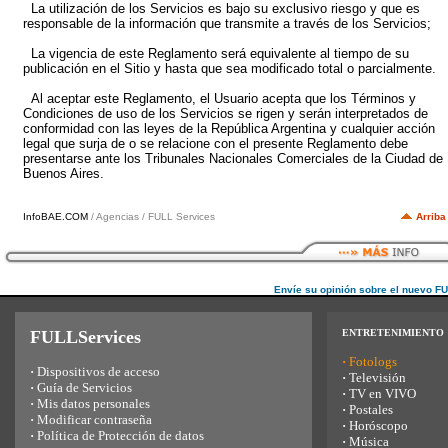
La utilización de los Servicios es bajo su exclusivo riesgo y que es
responsable de la información que transmite a través de los Servicios;
La vigencia de este Reglamento será equivalente al tiempo de su
publicación en el Sitio y hasta que sea modificado total o parcialmente.
Al aceptar este Reglamento, el Usuario acepta que los Términos y
Condiciones de uso de los Servicios se rigen y serán interpretados de
conformidad con las leyes de la República Argentina y cualquier acción
legal que surja de o se relacione con el presente Reglamento debe
presentarse ante los Tribunales Nacionales Comerciales de la Ciudad de
Buenos Aires.
InfoBAE.COM
/ Agencias / FULL Services
Arriba
Envíe su opinión sobre el nuevo F
FULLServices
ENTRETENIMIENTO
·
Fotologs
·
Dispositivos de acceso
·
Televisión
·
Guía de Servicios
·
TV en VIVO
·
Mis datos personales
·
Postales
·
Modificar contraseña
·
Horóscopo
·
Política de Protección de datos
·
Música