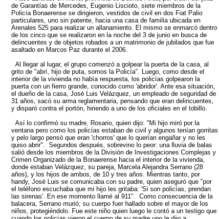
de Garantías de Mercedes, Eugenio Liscioto, siete miembros de la
Policía Bonaerense se dirigieron, vestidos de civil en dos Fiat Palio
particulares, uno sin patente, hacia una casa de familia ubicada en
Arenales 525 para realizar un allanamiento. El mismo se enmarcó dentro
de los cinco que se realizaron en la noche del 3 de junio en busca de
delincuentes y de objetos robados a un matrimonio de jubilados que fue
asaltado en Marcos Paz durante el 2006.
Al llegar al lugar, el grupo comenzó a golpear la puerta de la casa, al
grito de "abrí, hijo de puta, somos la Policía". Luego, como desde el
interior de la vivienda no había respuesta, los policías golpearon la
puerta con un fierro grande, conocido como 'abridor'. Ante esa situación,
el dueño de la casa, José Luis Velázquez, un empleado de seguridad de
31 años, sacó su arma reglamentaria, pensando que eran delincuentes,
y disparó contra el portón, hiriendo a uno de los oficiales en el tobillo.
Así lo confirmó su madre, Rosario, quien dijo: "Mi hijo miró por la
ventana pero como los policías estaban de civil y algunos tenían gorritas
y pelo largo pensó que eran 'chorros' que lo querían engañar y no les
quiso abrir". Segundos después, sobrevino lo peor: una lluvia de balas
salió desde los miembros de la División de Investigaciones Complejas y
Crimen Organizado de la Bonaerense hacia el interior de la vivienda,
donde estaban Velázquez, su pareja, Marcela Alejandra Serrano (28
años), y los hijos de ambos, de 10 y tres años. Mientras tanto, por
handy, José Luis se comunicaba con su padre, quien aseguró que "por
el teléfono escuchaba que mi hijo les gritaba: 'Si son policías, prendan
las sirenas'. En ese momento llamé al 911". Como consecuencia de la
balacera, Serrano murió; su cuerpo fuer hallado sobre el mayor de los
niños, protegiéndolo. Fue este niño quien luego le contó a un testigo que
cuando los policías vieron el cuerpo de su madre uno le dijo a