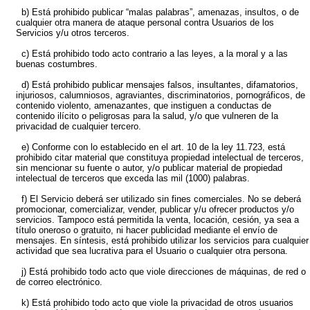
b) Está prohibido publicar “malas palabras”, amenazas, insultos, o de
cualquier otra manera de ataque personal contra Usuarios de los
Servicios y/u otros terceros.
c) Está prohibido todo acto contrario a las leyes, a la moral y a las
buenas costumbres.
d) Está prohibido publicar mensajes falsos, insultantes, difamatorios,
injuriosos, calumniosos, agraviantes, discriminatorios, pornográficos, de
contenido violento, amenazantes, que instiguen a conductas de
contenido ilícito o peligrosas para la salud, y/o que vulneren de la
privacidad de cualquier tercero.
e) Conforme con lo establecido en el art. 10 de la ley 11.723, está
prohibido citar material que constituya propiedad intelectual de terceros,
sin mencionar su fuente o autor, y/o publicar material de propiedad
intelectual de terceros que exceda las mil (1000) palabras.
f) El Servicio deberá ser utilizado sin fines comerciales. No se deberá
promocionar, comercializar, vender, publicar y/u ofrecer productos y/o
servicios. Tampoco está permitida la venta, locación, cesión, ya sea a
título oneroso o gratuito, ni hacer publicidad mediante el envío de
mensajes. En síntesis, está prohibido utilizar los servicios para cualquier
actividad que sea lucrativa para el Usuario o cualquier otra persona.
j) Está prohibido todo acto que viole direcciones de máquinas, de red o
de correo electrónico.
k) Está prohibido todo acto que viole la privacidad de otros usuarios