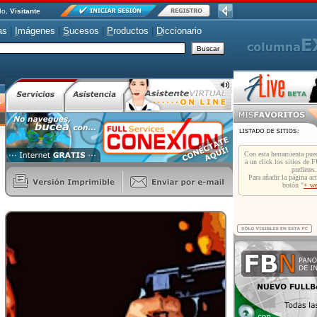
do,
Visitante
as
|
I
mágenes
|
S
ucesos
|
P
roductos
|
D
iccionario