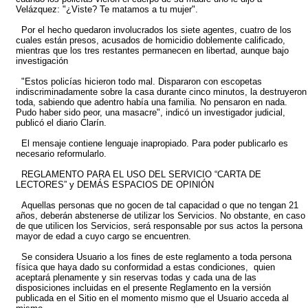
Velázquez: "¿Viste? Te matamos a tu mujer".
Por el hecho quedaron involucrados los siete agentes, cuatro de los
cuales están presos, acusados de homicidio doblemente calificado,
mientras que los tres restantes permanecen en libertad, aunque bajo
investigación
"Estos policías hicieron todo mal. Dispararon con escopetas
indiscriminadamente sobre la casa durante cinco minutos, la destruyeron
toda, sabiendo que adentro había una familia. No pensaron en nada.
Pudo haber sido peor, una masacre", indicó un investigador judicial,
publicó el diario Clarín.
El mensaje contiene lenguaje inapropiado. Para poder publicarlo es
necesario reformularlo.
REGLAMENTO PARA EL USO DEL SERVICIO “CARTA DE
LECTORES” y DEMÁS ESPACIOS DE OPINIÓN
Aquellas personas que no gocen de tal capacidad o que no tengan 21
años, deberán abstenerse de utilizar los Servicios. No obstante, en caso
de que utilicen los Servicios, será responsable por sus actos la persona
mayor de edad a cuyo cargo se encuentren.
Se considera Usuario a los fines de este reglamento a toda persona
física que haya dado su conformidad a estas condiciones, quien
aceptará plenamente y sin reservas todas y cada una de las
disposiciones incluidas en el presente Reglamento en la versión
publicada en el Sitio en el momento mismo que el Usuario acceda al