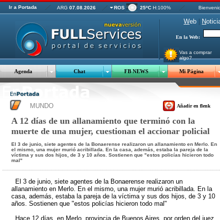
Ir a Portada
ARG
07.08.2026
ROS
25ºC
H:100%
Bienveni
W
eb
|
N
otici
En la Web:
Vas a comprar
algo?
Agenda
Chat
FB NEWS
Mi Página
MUNDO
Añadir en flenk
A 12 días de un allanamiento que terminó con la
muerte de una mujer, cuestionan el accionar policial
El 3 de junio, siete agentes de la Bonaerense realizaron un allanamiento en Merlo. En
el mismo, una mujer murió acribillada. En la casa, además, estaba la pareja de la
víctima y sus dos hijos, de 3 y 10 años. Sostienen que "estos policías hicieron todo
mal"
El 3 de junio, siete agentes de la Bonaerense realizaron un
allanamiento en Merlo. En el mismo, una mujer murió acribillada. En la
casa, además, estaba la pareja de la víctima y sus dos hijos, de 3 y 10
años. Sostienen que "estos policías hicieron todo mal"
Hace 12 días, en Merlo, provincia de Buenos Aires, por orden del juez