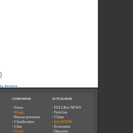
ULL Services
COMUNIDAD
ACTUALIDAD
·
Foros
·
FULLBot NEWS
·
Blogs
·
Noticias
·
Buscar personas
·
Clima
·
Clasificados
·
InfoZOOM
·
Chat
·
Economía
·
Flenk
·
Deportes