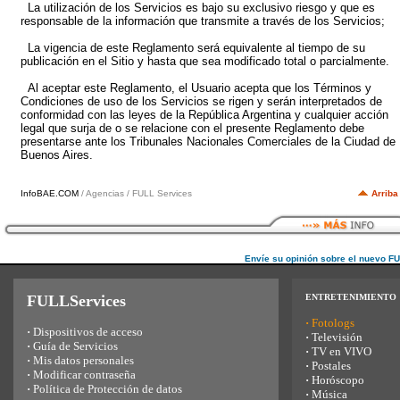
La utilización de los Servicios es bajo su exclusivo riesgo y que es
responsable de la información que transmite a través de los Servicios;
La vigencia de este Reglamento será equivalente al tiempo de su
publicación en el Sitio y hasta que sea modificado total o parcialmente.
Al aceptar este Reglamento, el Usuario acepta que los Términos y
Condiciones de uso de los Servicios se rigen y serán interpretados de
conformidad con las leyes de la República Argentina y cualquier acción
legal que surja de o se relacione con el presente Reglamento debe
presentarse ante los Tribunales Nacionales Comerciales de la Ciudad de
Buenos Aires.
InfoBAE.COM
/ Agencias / FULL Services
Arriba
Envíe su opinión sobre el nuevo F
FULLServices
ENTRETENIMIENTO
·
Fotologs
·
Dispositivos de acceso
·
Televisión
·
Guía de Servicios
·
TV en VIVO
·
Mis datos personales
·
Postales
·
Modificar contraseña
·
Horóscopo
·
Política de Protección de datos
·
Música