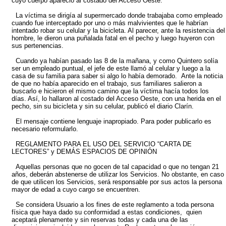
cuyo cuerpo apareció al costado del Acceso Oeste.
La víctima se dirigía al supermercado donde trabajaba como empleado
cuando fue interceptado por uno o más malvivientes que le habrían
intentado robar su celular y la bicicleta. Al parecer, ante la resistencia del
hombre, le dieron una puñalada fatal en el pecho y luego huyeron con
sus pertenencias.
Cuando ya habían pasado las 8 de la mañana, y como Quintero solía
ser un empleado puntual, el jefe de este llamó al celular y luego a la
casa de su familia para saber si algo lo había demorado. Ante la noticia
de que no había aparecido en el trabajo, sus familiares salieron a
buscarlo e hicieron el mismo camino que la víctima hacía todos los
días. Así, lo hallaron al costado del Acceso Oeste, con una herida en el
pecho, sin su bicicleta y sin su celular, publicó el diario Clarín.
El mensaje contiene lenguaje inapropiado. Para poder publicarlo es
necesario reformularlo.
REGLAMENTO PARA EL USO DEL SERVICIO “CARTA DE
LECTORES” y DEMÁS ESPACIOS DE OPINIÓN
Aquellas personas que no gocen de tal capacidad o que no tengan 21
años, deberán abstenerse de utilizar los Servicios. No obstante, en caso
de que utilicen los Servicios, será responsable por sus actos la persona
mayor de edad a cuyo cargo se encuentren.
Se considera Usuario a los fines de este reglamento a toda persona
física que haya dado su conformidad a estas condiciones, quien
aceptará plenamente y sin reservas todas y cada una de las