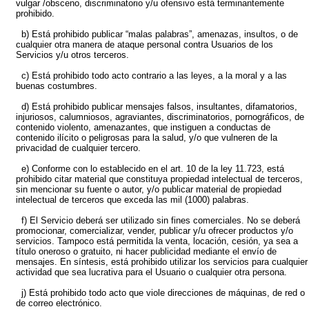
vulgar /obsceno, discriminatorio y/u ofensivo está terminantemente
prohibido.
b) Está prohibido publicar “malas palabras”, amenazas, insultos, o de
cualquier otra manera de ataque personal contra Usuarios de los
Servicios y/u otros terceros.
c) Está prohibido todo acto contrario a las leyes, a la moral y a las
buenas costumbres.
d) Está prohibido publicar mensajes falsos, insultantes, difamatorios,
injuriosos, calumniosos, agraviantes, discriminatorios, pornográficos, de
contenido violento, amenazantes, que instiguen a conductas de
contenido ilícito o peligrosas para la salud, y/o que vulneren de la
privacidad de cualquier tercero.
e) Conforme con lo establecido en el art. 10 de la ley 11.723, está
prohibido citar material que constituya propiedad intelectual de terceros,
sin mencionar su fuente o autor, y/o publicar material de propiedad
intelectual de terceros que exceda las mil (1000) palabras.
f) El Servicio deberá ser utilizado sin fines comerciales. No se deberá
promocionar, comercializar, vender, publicar y/u ofrecer productos y/o
servicios. Tampoco está permitida la venta, locación, cesión, ya sea a
título oneroso o gratuito, ni hacer publicidad mediante el envío de
mensajes. En síntesis, está prohibido utilizar los servicios para cualquier
actividad que sea lucrativa para el Usuario o cualquier otra persona.
j) Está prohibido todo acto que viole direcciones de máquinas, de red o
de correo electrónico.