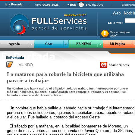
Ir a Portada
ARG
06.08.2026
BUE
8ºC
H:100%
Bienveni
W
eb
|
N
otici
En la Web:
Vas a comprar
algo?
Agenda
Chat
FB NEWS
Mi Página
MUNDO
Añadir en flenk
Lo mataron para robarle la bicicleta que utilizaba
para ir a trabajar
Un hombre que había salido el sábado hacia su trabajo fue interceptado por uno o
más delincuentes, quienes lo apuñalaron para robarle el rodado y el celular. Fue
hallado al costado del Acceso Oeste
Un hombre que había salido el sábado hacia su trabajo fue interceptado
por uno o más delincuentes, quienes lo apuñalaron para robarle el rodado
y el celular. Fue hallado al costado del Acceso Oeste
El sábado por la mañana, en la localidad bonaerense de Moreno, un
grupo de malvivientes acabó con la vida de Javier Quintero, de 38 años,