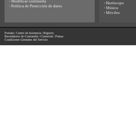
·
Modificar contraseña
·
Horóscopo
·
Política de Protección de datos
·
Música
·
Móviles
Portada
|
Centro de Asistencia
|
Registro
Recordatorio de Contraseña
|
Comercial
|
Prensa
Condiciones Generales del Servicio