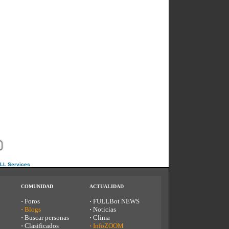
ULL Services
COMUNIDAD
ACTUALIDAD
·
Foros
·
FULLBot NEWS
·
Blogs
·
Noticias
·
Buscar personas
·
Clima
·
Clasificados
·
InfoZOOM