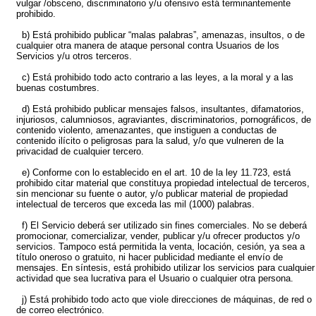
vulgar /obsceno, discriminatorio y/u ofensivo está terminantemente
prohibido.
b) Está prohibido publicar “malas palabras”, amenazas, insultos, o de
cualquier otra manera de ataque personal contra Usuarios de los
Servicios y/u otros terceros.
c) Está prohibido todo acto contrario a las leyes, a la moral y a las
buenas costumbres.
d) Está prohibido publicar mensajes falsos, insultantes, difamatorios,
injuriosos, calumniosos, agraviantes, discriminatorios, pornográficos, de
contenido violento, amenazantes, que instiguen a conductas de
contenido ilícito o peligrosas para la salud, y/o que vulneren de la
privacidad de cualquier tercero.
e) Conforme con lo establecido en el art. 10 de la ley 11.723, está
prohibido citar material que constituya propiedad intelectual de terceros,
sin mencionar su fuente o autor, y/o publicar material de propiedad
intelectual de terceros que exceda las mil (1000) palabras.
f) El Servicio deberá ser utilizado sin fines comerciales. No se deberá
promocionar, comercializar, vender, publicar y/u ofrecer productos y/o
servicios. Tampoco está permitida la venta, locación, cesión, ya sea a
título oneroso o gratuito, ni hacer publicidad mediante el envío de
mensajes. En síntesis, está prohibido utilizar los servicios para cualquier
actividad que sea lucrativa para el Usuario o cualquier otra persona.
j) Está prohibido todo acto que viole direcciones de máquinas, de red o
de correo electrónico.