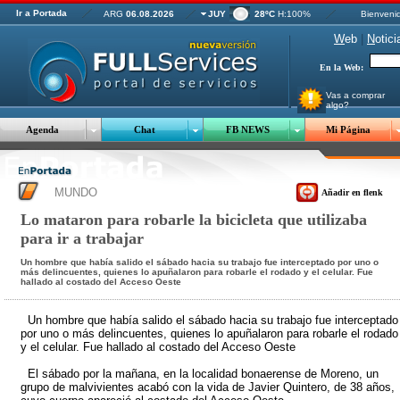
Ir a Portada
ARG
06.08.2026
JUY
28ºC
H:100%
Bienveni
W
eb
|
N
otici
En la Web:
Vas a comprar
algo?
Agenda
Chat
FB NEWS
Mi Página
MUNDO
Añadir en flenk
Lo mataron para robarle la bicicleta que utilizaba
para ir a trabajar
Un hombre que había salido el sábado hacia su trabajo fue interceptado por uno o
más delincuentes, quienes lo apuñalaron para robarle el rodado y el celular. Fue
hallado al costado del Acceso Oeste
Un hombre que había salido el sábado hacia su trabajo fue interceptado
por uno o más delincuentes, quienes lo apuñalaron para robarle el rodado
y el celular. Fue hallado al costado del Acceso Oeste
El sábado por la mañana, en la localidad bonaerense de Moreno, un
grupo de malvivientes acabó con la vida de Javier Quintero, de 38 años,