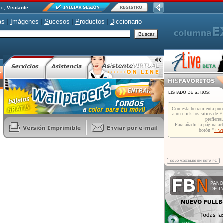
do,
Visitante
as
|
I
mágenes
|
S
ucesos
|
P
roductos
|
D
iccionario