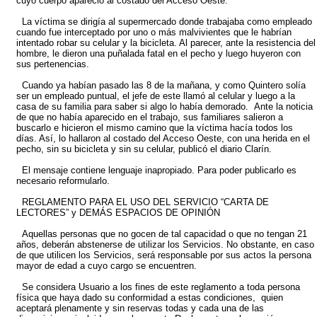
cuyo cuerpo apareció al costado del Acceso Oeste.
La víctima se dirigía al supermercado donde trabajaba como empleado
cuando fue interceptado por uno o más malvivientes que le habrían
intentado robar su celular y la bicicleta. Al parecer, ante la resistencia del
hombre, le dieron una puñalada fatal en el pecho y luego huyeron con
sus pertenencias.
Cuando ya habían pasado las 8 de la mañana, y como Quintero solía
ser un empleado puntual, el jefe de este llamó al celular y luego a la
casa de su familia para saber si algo lo había demorado. Ante la noticia
de que no había aparecido en el trabajo, sus familiares salieron a
buscarlo e hicieron el mismo camino que la víctima hacía todos los
días. Así, lo hallaron al costado del Acceso Oeste, con una herida en el
pecho, sin su bicicleta y sin su celular, publicó el diario Clarín.
El mensaje contiene lenguaje inapropiado. Para poder publicarlo es
necesario reformularlo.
REGLAMENTO PARA EL USO DEL SERVICIO “CARTA DE
LECTORES” y DEMÁS ESPACIOS DE OPINIÓN
Aquellas personas que no gocen de tal capacidad o que no tengan 21
años, deberán abstenerse de utilizar los Servicios. No obstante, en caso
de que utilicen los Servicios, será responsable por sus actos la persona
mayor de edad a cuyo cargo se encuentren.
Se considera Usuario a los fines de este reglamento a toda persona
física que haya dado su conformidad a estas condiciones, quien
aceptará plenamente y sin reservas todas y cada una de las