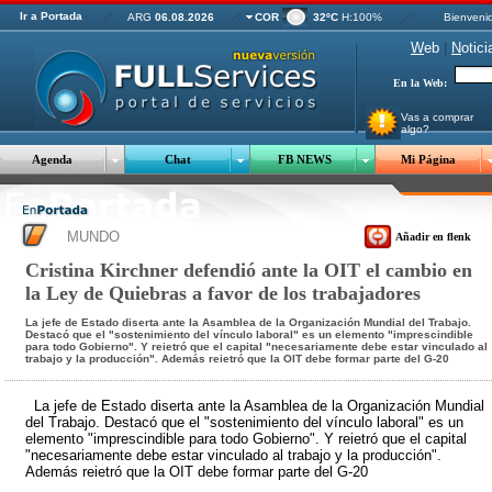
Ir a Portada
ARG
06.08.2026
COR
32ºC
H:100%
Bienveni
W
eb
|
N
otici
En la Web:
Vas a comprar
algo?
Agenda
Chat
FB NEWS
Mi Página
MUNDO
Añadir en flenk
Cristina Kirchner defendió ante la OIT el cambio en
la Ley de Quiebras a favor de los trabajadores
La jefe de Estado diserta ante la Asamblea de la Organización Mundial del Trabajo.
Destacó que el "sostenimiento del vínculo laboral" es un elemento "imprescindible
para todo Gobierno". Y reietró que el capital "necesariamente debe estar vinculado al
trabajo y la producción". Además reietró que la OIT debe formar parte del G-20
La jefe de Estado diserta ante la Asamblea de la Organización Mundial
del Trabajo. Destacó que el "sostenimiento del vínculo laboral" es un
elemento "imprescindible para todo Gobierno". Y reietró que el capital
"necesariamente debe estar vinculado al trabajo y la producción".
Además reietró que la OIT debe formar parte del G-20