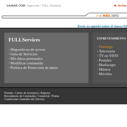
InfoBAE.COM
/ Agencias / FULL Services
Arriba
Envíe su opinión sobre el nuevo F
FULLServices
ENTRETENIMIENTO
·
Fotologs
·
Dispositivos de acceso
·
Televisión
·
Guía de Servicios
·
TV en VIVO
·
Mis datos personales
·
Postales
·
Modificar contraseña
·
Horóscopo
·
Política de Protección de datos
·
Música
·
Móviles
Portada
|
Centro de Asistencia
|
Registro
Recordatorio de Contraseña
|
Comercial
|
Prensa
Condiciones Generales del Servicio