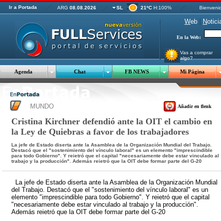
Ir a Portada
ARG
08.08.2026
SL
21ºC
H:100%
Bienveni
W
eb
|
N
otici
En la Web:
Vas a comprar
algo?
Agenda
Chat
FB NEWS
Mi Página
MUNDO
Añadir en flenk
Cristina Kirchner defendió ante la OIT el cambio en
la Ley de Quiebras a favor de los trabajadores
La jefe de Estado diserta ante la Asamblea de la Organización Mundial del Trabajo.
Destacó que el "sostenimiento del vínculo laboral" es un elemento "imprescindible
para todo Gobierno". Y reietró que el capital "necesariamente debe estar vinculado al
trabajo y la producción". Además reietró que la OIT debe formar parte del G-20
La jefe de Estado diserta ante la Asamblea de la Organización Mundial
del Trabajo. Destacó que el "sostenimiento del vínculo laboral" es un
elemento "imprescindible para todo Gobierno". Y reietró que el capital
"necesariamente debe estar vinculado al trabajo y la producción".
Además reietró que la OIT debe formar parte del G-20