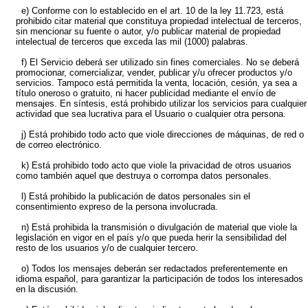
e) Conforme con lo establecido en el art. 10 de la ley 11.723, está
prohibido citar material que constituya propiedad intelectual de terceros,
sin mencionar su fuente o autor, y/o publicar material de propiedad
intelectual de terceros que exceda las mil (1000) palabras.
f) El Servicio deberá ser utilizado sin fines comerciales. No se deberá
promocionar, comercializar, vender, publicar y/u ofrecer productos y/o
servicios. Tampoco está permitida la venta, locación, cesión, ya sea a
título oneroso o gratuito, ni hacer publicidad mediante el envío de
mensajes. En síntesis, está prohibido utilizar los servicios para cualquier
actividad que sea lucrativa para el Usuario o cualquier otra persona.
j) Está prohibido todo acto que viole direcciones de máquinas, de red o
de correo electrónico.
k) Está prohibido todo acto que viole la privacidad de otros usuarios
como también aquel que destruya o corrompa datos personales.
l) Está prohibido la publicación de datos personales sin el
consentimiento expreso de la persona involucrada.
n) Está prohibida la transmisión o divulgación de material que viole la
legislación en vigor en el país y/o que pueda herir la sensibilidad del
resto de los usuarios y/o de cualquier tercero.
o) Todos los mensajes deberán ser redactados preferentemente en
idioma español, para garantizar la participación de todos los interesados
en la discusión.