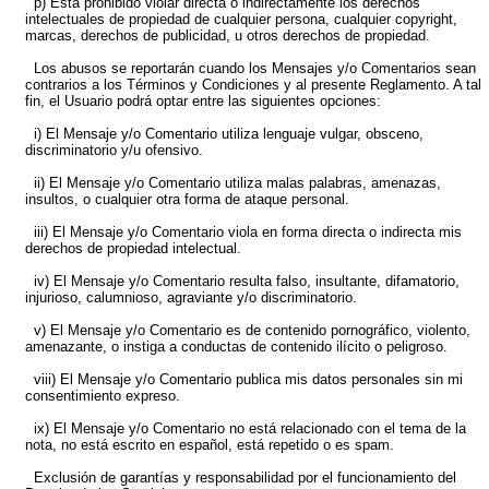
p) Está prohibido violar directa o indirectamente los derechos
intelectuales de propiedad de cualquier persona, cualquier copyright,
marcas, derechos de publicidad, u otros derechos de propiedad.
Los abusos se reportarán cuando los Mensajes y/o Comentarios sean
contrarios a los Términos y Condiciones y al presente Reglamento. A tal
fin, el Usuario podrá optar entre las siguientes opciones:
i) El Mensaje y/o Comentario utiliza lenguaje vulgar, obsceno,
discriminatorio y/u ofensivo.
ii) El Mensaje y/o Comentario utiliza malas palabras, amenazas,
insultos, o cualquier otra forma de ataque personal.
iii) El Mensaje y/o Comentario viola en forma directa o indirecta mis
derechos de propiedad intelectual.
iv) El Mensaje y/o Comentario resulta falso, insultante, difamatorio,
injurioso, calumnioso, agraviante y/o discriminatorio.
v) El Mensaje y/o Comentario es de contenido pornográfico, violento,
amenazante, o instiga a conductas de contenido ilícito o peligroso.
viii) El Mensaje y/o Comentario publica mis datos personales sin mi
consentimiento expreso.
ix) El Mensaje y/o Comentario no está relacionado con el tema de la
nota, no está escrito en español, está repetido o es spam.
Exclusión de garantías y responsabilidad por el funcionamiento del