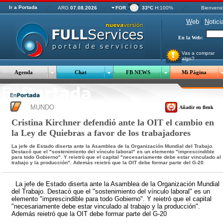
Ir a Portada
ARG
07.08.2026
FOR
33ºC
H:100%
Bienveni
W
eb
|
N
otici
En la Web:
Vas a comprar
algo?
Agenda
Chat
FB NEWS
Mi Página
MUNDO
Añadir en flenk
Cristina Kirchner defendió ante la OIT el cambio en
la Ley de Quiebras a favor de los trabajadores
La jefe de Estado diserta ante la Asamblea de la Organización Mundial del Trabajo.
Destacó que el "sostenimiento del vínculo laboral" es un elemento "imprescindible
para todo Gobierno". Y reietró que el capital "necesariamente debe estar vinculado al
trabajo y la producción". Además reietró que la OIT debe formar parte del G-20
La jefe de Estado diserta ante la Asamblea de la Organización Mundial
del Trabajo. Destacó que el "sostenimiento del vínculo laboral" es un
elemento "imprescindible para todo Gobierno". Y reietró que el capital
"necesariamente debe estar vinculado al trabajo y la producción".
Además reietró que la OIT debe formar parte del G-20