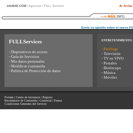
InfoBAE.COM
/ Agencias / FULL Services
Arriba
Envíe su opinión sobre el nuevo F
FULLServices
ENTRETENIMIENTO
·
Fotologs
·
Dispositivos de acceso
·
Televisión
·
Guía de Servicios
·
TV en VIVO
·
Mis datos personales
·
Postales
·
Modificar contraseña
·
Horóscopo
·
Política de Protección de datos
·
Música
·
Móviles
Portada
|
Centro de Asistencia
|
Registro
Recordatorio de Contraseña
|
Comercial
|
Prensa
Condiciones Generales del Servicio