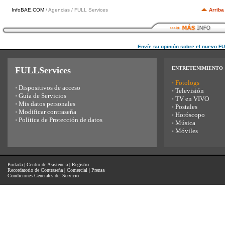
InfoBAE.COM
/ Agencias / FULL Services
Arriba
Envíe su opinión sobre el nuevo F
FULLServices
ENTRETENIMIENTO
·
Fotologs
·
Dispositivos de acceso
·
Televisión
·
Guía de Servicios
·
TV en VIVO
·
Mis datos personales
·
Postales
·
Modificar contraseña
·
Horóscopo
·
Política de Protección de datos
·
Música
·
Móviles
Portada
|
Centro de Asistencia
|
Registro
Recordatorio de Contraseña
|
Comercial
|
Prensa
Condiciones Generales del Servicio