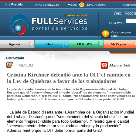
Ir a Portada
ARG
06.08.2026
SDE
32ºC
H:100%
Bienveni
W
eb
|
N
otici
En la Web:
Vas a comprar
algo?
Agenda
Chat
FB NEWS
Mi Página
MUNDO
Añadir en flenk
Cristina Kirchner defendió ante la OIT el cambio en
la Ley de Quiebras a favor de los trabajadores
La jefe de Estado diserta ante la Asamblea de la Organización Mundial del Trabajo.
Destacó que el "sostenimiento del vínculo laboral" es un elemento "imprescindible
para todo Gobierno". Y reietró que el capital "necesariamente debe estar vinculado al
trabajo y la producción". Además reietró que la OIT debe formar parte del G-20
La jefe de Estado diserta ante la Asamblea de la Organización Mundial
del Trabajo. Destacó que el "sostenimiento del vínculo laboral" es un
elemento "imprescindible para todo Gobierno". Y reietró que el capital
"necesariamente debe estar vinculado al trabajo y la producción".
Además reietró que la OIT debe formar parte del G-20