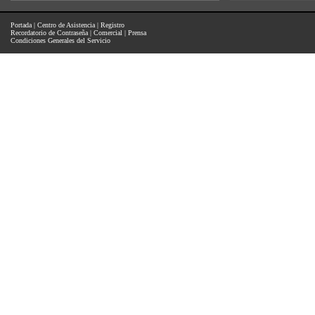
Portada
|
Centro de Asistencia
|
Registro
Recordatorio de Contraseña
|
Comercial
|
Prensa
Condiciones Generales del Servicio