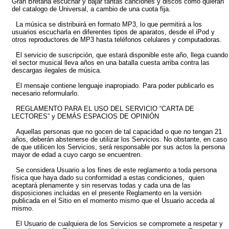
Gran Bretaña escuchar y bajar tantas canciones y discos como quieran
del catalogo de Universal, a cambio de una cuota fija.
La música se distribuirá en formato MP3, lo que permitirá a los
usuarios escucharla en diferentes tipos de aparatos, desde el iPod y
otros reproductores de MP3 hasta teléfonos celulares y computadoras.
El servicio de suscripción, que estará disponible este año, llega cuando
el sector musical lleva años en una batalla cuesta arriba contra las
descargas ilegales de música.
El mensaje contiene lenguaje inapropiado. Para poder publicarlo es
necesario reformularlo.
REGLAMENTO PARA EL USO DEL SERVICIO “CARTA DE
LECTORES” y DEMÁS ESPACIOS DE OPINIÓN
Aquellas personas que no gocen de tal capacidad o que no tengan 21
años, deberán abstenerse de utilizar los Servicios. No obstante, en caso
de que utilicen los Servicios, será responsable por sus actos la persona
mayor de edad a cuyo cargo se encuentren.
Se considera Usuario a los fines de este reglamento a toda persona
física que haya dado su conformidad a estas condiciones, quien
aceptará plenamente y sin reservas todas y cada una de las
disposiciones incluidas en el presente Reglamento en la versión
publicada en el Sitio en el momento mismo que el Usuario acceda al
mismo.
El Usuario de cualquiera de los Servicios se compromete a respetar y