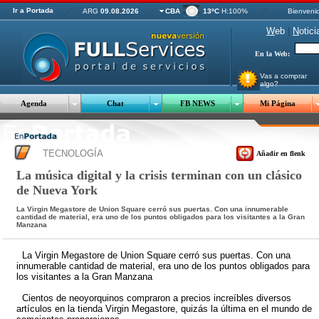
Ir a Portada
ARG
09.08.2026
CBA
13ºC
H:100%
Bienveni
W
eb
|
N
otici
En la Web:
Vas a comprar
algo?
Agenda
Chat
FB NEWS
Mi Página
TECNOLOGÍA
Añadir en flenk
La música digital y la crisis terminan con un clásico
de Nueva York
La Virgin Megastore de Union Square cerró sus puertas. Con una innumerable
cantidad de material, era uno de los puntos obligados para los visitantes a la Gran
Manzana
La Virgin Megastore de Union Square cerró sus puertas. Con una
innumerable cantidad de material, era uno de los puntos obligados para
los visitantes a la Gran Manzana
Cientos de neoyorquinos compraron a precios increíbles diversos
artículos en la tienda Virgin Megastore, quizás la última en el mundo de