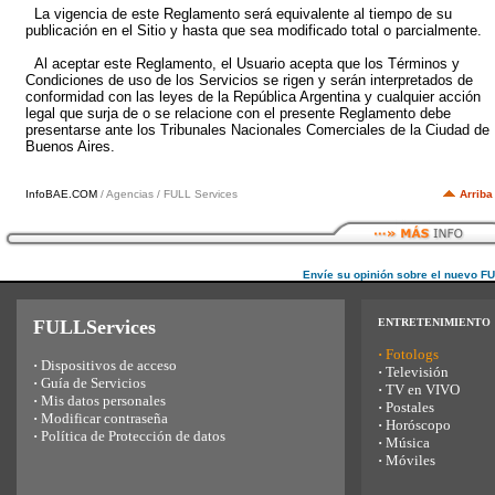
La vigencia de este Reglamento será equivalente al tiempo de su
publicación en el Sitio y hasta que sea modificado total o parcialmente.
Al aceptar este Reglamento, el Usuario acepta que los Términos y
Condiciones de uso de los Servicios se rigen y serán interpretados de
conformidad con las leyes de la República Argentina y cualquier acción
legal que surja de o se relacione con el presente Reglamento debe
presentarse ante los Tribunales Nacionales Comerciales de la Ciudad de
Buenos Aires.
InfoBAE.COM
/ Agencias / FULL Services
Arriba
Envíe su opinión sobre el nuevo F
FULLServices
ENTRETENIMIENTO
·
Fotologs
·
Dispositivos de acceso
·
Televisión
·
Guía de Servicios
·
TV en VIVO
·
Mis datos personales
·
Postales
·
Modificar contraseña
·
Horóscopo
·
Política de Protección de datos
·
Música
·
Móviles