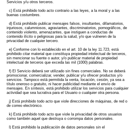
Servicios y/u otros terceros.
c) Está prohibido todo acto contrario a las leyes, a la moral y a las
buenas costumbres.
d) Está prohibido publicar mensajes falsos, insultantes, difamatorios,
injuriosos, calumniosos, agraviantes, discriminatorios, pornográficos, de
contenido violento, amenazantes, que instiguen a conductas de
contenido ilícito o peligrosas para la salud, y/o que vulneren de la
privacidad de cualquier tercero.
e) Conforme con lo establecido en el art. 10 de la ley 11.723, está
prohibido citar material que constituya propiedad intelectual de terceros,
sin mencionar su fuente o autor, y/o publicar material de propiedad
intelectual de terceros que exceda las mil (1000) palabras.
f) El Servicio deberá ser utilizado sin fines comerciales. No se deberá
promocionar, comercializar, vender, publicar y/u ofrecer productos y/o
servicios. Tampoco está permitida la venta, locación, cesión, ya sea a
título oneroso o gratuito, ni hacer publicidad mediante el envío de
mensajes. En síntesis, está prohibido utilizar los servicios para cualquier
actividad que sea lucrativa para el Usuario o cualquier otra persona.
j) Está prohibido todo acto que viole direcciones de máquinas, de red o
de correo electrónico.
k) Está prohibido todo acto que viole la privacidad de otros usuarios
como también aquel que destruya o corrompa datos personales.
l) Está prohibido la publicación de datos personales sin el