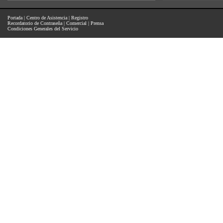
Portada
|
Centro de Asistencia
|
Registro
Recordatorio de Contraseña
|
Comercial
|
Prensa
Condiciones Generales del Servicio