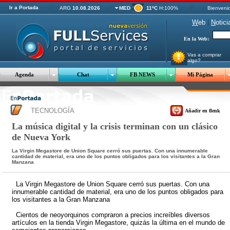
Ir a Portada
ARG
10.08.2026
MED
11ºC
H:100%
Bienveni
W
eb
|
N
otici
En la Web:
Vas a comprar
algo?
Agenda
Chat
FB NEWS
Mi Página
TECNOLOGÍA
Añadir en flenk
La música digital y la crisis terminan con un clásico
de Nueva York
La Virgin Megastore de Union Square cerró sus puertas. Con una innumerable
cantidad de material, era uno de los puntos obligados para los visitantes a la Gran
Manzana
La Virgin Megastore de Union Square cerró sus puertas. Con una
innumerable cantidad de material, era uno de los puntos obligados para
los visitantes a la Gran Manzana
Cientos de neoyorquinos compraron a precios increíbles diversos
artículos en la tienda Virgin Megastore, quizás la última en el mundo de