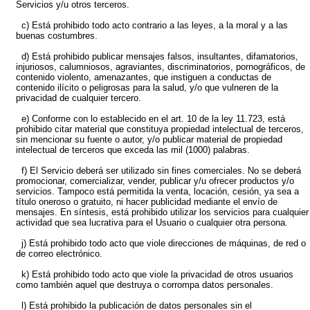
Servicios y/u otros terceros.
c) Está prohibido todo acto contrario a las leyes, a la moral y a las
buenas costumbres.
d) Está prohibido publicar mensajes falsos, insultantes, difamatorios,
injuriosos, calumniosos, agraviantes, discriminatorios, pornográficos, de
contenido violento, amenazantes, que instiguen a conductas de
contenido ilícito o peligrosas para la salud, y/o que vulneren de la
privacidad de cualquier tercero.
e) Conforme con lo establecido en el art. 10 de la ley 11.723, está
prohibido citar material que constituya propiedad intelectual de terceros,
sin mencionar su fuente o autor, y/o publicar material de propiedad
intelectual de terceros que exceda las mil (1000) palabras.
f) El Servicio deberá ser utilizado sin fines comerciales. No se deberá
promocionar, comercializar, vender, publicar y/u ofrecer productos y/o
servicios. Tampoco está permitida la venta, locación, cesión, ya sea a
título oneroso o gratuito, ni hacer publicidad mediante el envío de
mensajes. En síntesis, está prohibido utilizar los servicios para cualquier
actividad que sea lucrativa para el Usuario o cualquier otra persona.
j) Está prohibido todo acto que viole direcciones de máquinas, de red o
de correo electrónico.
k) Está prohibido todo acto que viole la privacidad de otros usuarios
como también aquel que destruya o corrompa datos personales.
l) Está prohibido la publicación de datos personales sin el