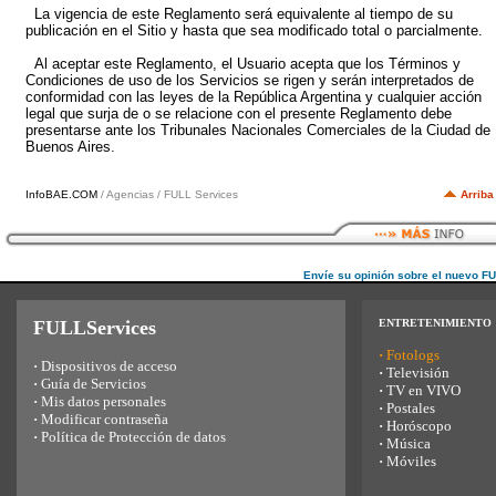
La vigencia de este Reglamento será equivalente al tiempo de su
publicación en el Sitio y hasta que sea modificado total o parcialmente.
Al aceptar este Reglamento, el Usuario acepta que los Términos y
Condiciones de uso de los Servicios se rigen y serán interpretados de
conformidad con las leyes de la República Argentina y cualquier acción
legal que surja de o se relacione con el presente Reglamento debe
presentarse ante los Tribunales Nacionales Comerciales de la Ciudad de
Buenos Aires.
InfoBAE.COM
/ Agencias / FULL Services
Arriba
Envíe su opinión sobre el nuevo F
FULLServices
ENTRETENIMIENTO
·
Fotologs
·
Dispositivos de acceso
·
Televisión
·
Guía de Servicios
·
TV en VIVO
·
Mis datos personales
·
Postales
·
Modificar contraseña
·
Horóscopo
·
Política de Protección de datos
·
Música
·
Móviles