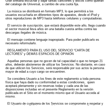
Gran Bretaña escuchar y bajar tantas canciones y discos como quieran
del catalogo de Universal, a cambio de una cuota fija.
La música se distribuirá en formato MP3, lo que permitirá a los
usuarios escucharla en diferentes tipos de aparatos, desde el iPod y
otros reproductores de MP3 hasta teléfonos celulares y computadoras.
El servicio de suscripción, que estará disponible este año, llega cuando
el sector musical lleva años en una batalla cuesta arriba contra las
descargas ilegales de música.
El mensaje contiene lenguaje inapropiado. Para poder publicarlo es
necesario reformularlo.
REGLAMENTO PARA EL USO DEL SERVICIO “CARTA DE
LECTORES” y DEMÁS ESPACIOS DE OPINIÓN
Aquellas personas que no gocen de tal capacidad o que no tengan 21
años, deberán abstenerse de utilizar los Servicios. No obstante, en caso
de que utilicen los Servicios, será responsable por sus actos la persona
mayor de edad a cuyo cargo se encuentren.
Se considera Usuario a los fines de este reglamento a toda persona
física que haya dado su conformidad a estas condiciones, quien
aceptará plenamente y sin reservas todas y cada una de las
disposiciones incluidas en el presente Reglamento en la versión
publicada en el Sitio en el momento mismo que el Usuario acceda al
mismo.
El Usuario de cualquiera de los Servicios se compromete a respetar y