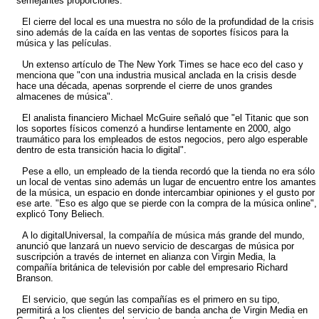
semejantes proporciones.
El cierre del local es una muestra no sólo de la profundidad de la crisis
sino además de la caída en las ventas de soportes físicos para la
música y las películas.
Un extenso artículo de The New York Times se hace eco del caso y
menciona que "con una industria musical anclada en la crisis desde
hace una década, apenas sorprende el cierre de unos grandes
almacenes de música".
El analista financiero Michael McGuire señaló que "el Titanic que son
los soportes físicos comenzó a hundirse lentamente en 2000, algo
traumático para los empleados de estos negocios, pero algo esperable
dentro de esta transición hacia lo digital".
Pese a ello, un empleado de la tienda recordó que la tienda no era sólo
un local de ventas sino además un lugar de encuentro entre los amantes
de la música, un espacio en donde intercambiar opiniones y el gusto por
ese arte. "Eso es algo que se pierde con la compra de la música online",
explicó Tony Beliech.
A lo digitalUniversal, la compañía de música más grande del mundo,
anunció que lanzará un nuevo servicio de descargas de música por
suscripción a través de internet en alianza con Virgin Media, la
compañía británica de televisión por cable del empresario Richard
Branson.
El servicio, que según las compañías es el primero en su tipo,
permitirá a los clientes del servicio de banda ancha de Virgin Media en