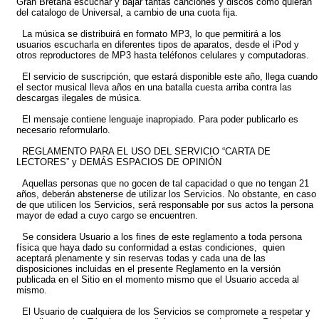
Gran Bretaña escuchar y bajar tantas canciones y discos como quieran
del catalogo de Universal, a cambio de una cuota fija.
La música se distribuirá en formato MP3, lo que permitirá a los
usuarios escucharla en diferentes tipos de aparatos, desde el iPod y
otros reproductores de MP3 hasta teléfonos celulares y computadoras.
El servicio de suscripción, que estará disponible este año, llega cuando
el sector musical lleva años en una batalla cuesta arriba contra las
descargas ilegales de música.
El mensaje contiene lenguaje inapropiado. Para poder publicarlo es
necesario reformularlo.
REGLAMENTO PARA EL USO DEL SERVICIO “CARTA DE
LECTORES” y DEMÁS ESPACIOS DE OPINIÓN
Aquellas personas que no gocen de tal capacidad o que no tengan 21
años, deberán abstenerse de utilizar los Servicios. No obstante, en caso
de que utilicen los Servicios, será responsable por sus actos la persona
mayor de edad a cuyo cargo se encuentren.
Se considera Usuario a los fines de este reglamento a toda persona
física que haya dado su conformidad a estas condiciones, quien
aceptará plenamente y sin reservas todas y cada una de las
disposiciones incluidas en el presente Reglamento en la versión
publicada en el Sitio en el momento mismo que el Usuario acceda al
mismo.
El Usuario de cualquiera de los Servicios se compromete a respetar y