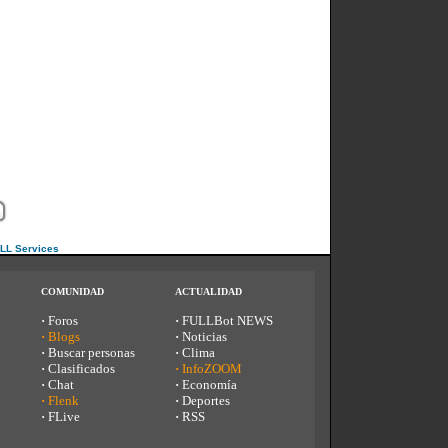
ULL Services
COMUNIDAD
ACTUALIDAD
·
Foros
·
FULLBot NEWS
·
Blogs
·
Noticias
·
Buscar personas
·
Clima
·
Clasificados
·
InfoZOOM
·
Chat
·
Economía
·
Flenk
·
Deportes
·
FLive
·
RSS