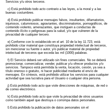
Servicios y/u otros terceros.
c) Está prohibido todo acto contrario a las leyes, a la moral y a las
buenas costumbres.
d) Está prohibido publicar mensajes falsos, insultantes, difamatorios,
injuriosos, calumniosos, agraviantes, discriminatorios, pornográficos, de
contenido violento, amenazantes, que instiguen a conductas de
contenido ilícito o peligrosas para la salud, y/o que vulneren de la
privacidad de cualquier tercero.
e) Conforme con lo establecido en el art. 10 de la ley 11.723, está
prohibido citar material que constituya propiedad intelectual de terceros,
sin mencionar su fuente o autor, y/o publicar material de propiedad
intelectual de terceros que exceda las mil (1000) palabras.
f) El Servicio deberá ser utilizado sin fines comerciales. No se deberá
promocionar, comercializar, vender, publicar y/u ofrecer productos y/o
servicios. Tampoco está permitida la venta, locación, cesión, ya sea a
título oneroso o gratuito, ni hacer publicidad mediante el envío de
mensajes. En síntesis, está prohibido utilizar los servicios para cualquier
actividad que sea lucrativa para el Usuario o cualquier otra persona.
j) Está prohibido todo acto que viole direcciones de máquinas, de red o
de correo electrónico.
k) Está prohibido todo acto que viole la privacidad de otros usuarios
como también aquel que destruya o corrompa datos personales.
l) Está prohibido la publicación de datos personales sin el