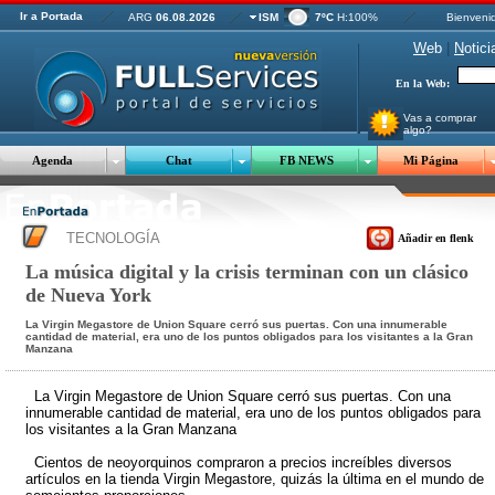
Ir a Portada
ARG
06.08.2026
ISM
7ºC
H:100%
Bienveni
W
eb
|
N
otici
En la Web:
Vas a comprar
algo?
Agenda
Chat
FB NEWS
Mi Página
TECNOLOGÍA
Añadir en flenk
La música digital y la crisis terminan con un clásico
de Nueva York
La Virgin Megastore de Union Square cerró sus puertas. Con una innumerable
cantidad de material, era uno de los puntos obligados para los visitantes a la Gran
Manzana
La Virgin Megastore de Union Square cerró sus puertas. Con una
innumerable cantidad de material, era uno de los puntos obligados para
los visitantes a la Gran Manzana
Cientos de neoyorquinos compraron a precios increíbles diversos
artículos en la tienda Virgin Megastore, quizás la última en el mundo de