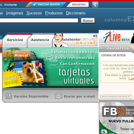
do,
Visitante
as
|
I
mágenes
|
S
ucesos
|
P
roductos
|
D
iccionario