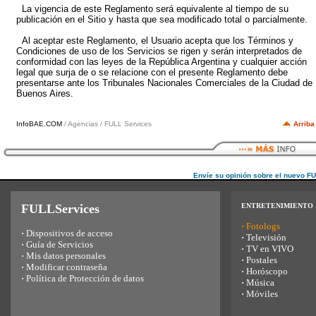
La vigencia de este Reglamento será equivalente al tiempo de su
publicación en el Sitio y hasta que sea modificado total o parcialmente.
Al aceptar este Reglamento, el Usuario acepta que los Términos y
Condiciones de uso de los Servicios se rigen y serán interpretados de
conformidad con las leyes de la República Argentina y cualquier acción
legal que surja de o se relacione con el presente Reglamento debe
presentarse ante los Tribunales Nacionales Comerciales de la Ciudad de
Buenos Aires.
InfoBAE.COM
/ Agencias / FULL Services
Arriba
Envíe su opinión sobre el nuevo F
FULLServices
ENTRETENIMIENTO
·
Fotologs
·
Dispositivos de acceso
·
Televisión
·
Guía de Servicios
·
TV en VIVO
·
Mis datos personales
·
Postales
·
Modificar contraseña
·
Horóscopo
·
Política de Protección de datos
·
Música
·
Móviles