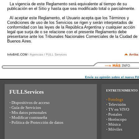
La vigencia de este Reglamento será equivalente al tiempo de su
publicación en el Sitio y hasta que sea modificado total o parcialmente.
Al aceptar este Reglamento, el Usuario acepta que los Términos y
Condiciones de uso de los Servicios se rigen y serán interpretados de
conformidad con las leyes de la República Argentina y cualquier acción
legal que surja de o se relacione con el presente Reglamento debe
presentarse ante los Tribunales Nacionales Comerciales de la Ciudad de
Buenos Aires.
InfoBAE.COM
/ Agencias / FULL Services
Arriba
Envíe su opinión sobre el nuevo F
FULLServices
ENTRETENIMIENTO
·
Fotologs
·
Dispositivos de acceso
·
Televisión
·
Guía de Servicios
·
TV en VIVO
·
Mis datos personales
·
Postales
·
Modificar contraseña
·
Horóscopo
·
Política de Protección de datos
·
Música
·
Móviles