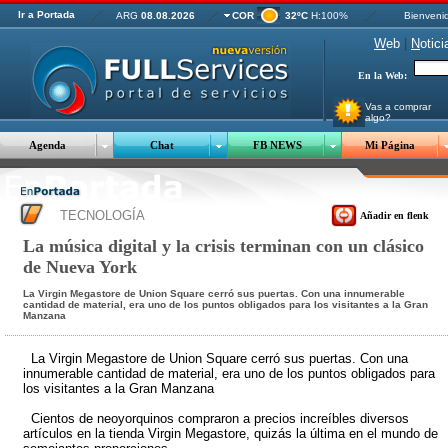
Ir a Portada
ARG
08.08.2026
COR
32ºC
H:100%
Bienveni
W
eb
|
N
otici
En la Web:
Vas a comprar
algo?
Agenda
Chat
FB NEWS
Mi Página
TECNOLOGÍA
Añadir en flenk
La música digital y la crisis terminan con un clásico
de Nueva York
La Virgin Megastore de Union Square cerró sus puertas. Con una innumerable
cantidad de material, era uno de los puntos obligados para los visitantes a la Gran
Manzana
La Virgin Megastore de Union Square cerró sus puertas. Con una
innumerable cantidad de material, era uno de los puntos obligados para
los visitantes a la Gran Manzana
Cientos de neoyorquinos compraron a precios increíbles diversos
artículos en la tienda Virgin Megastore, quizás la última en el mundo de