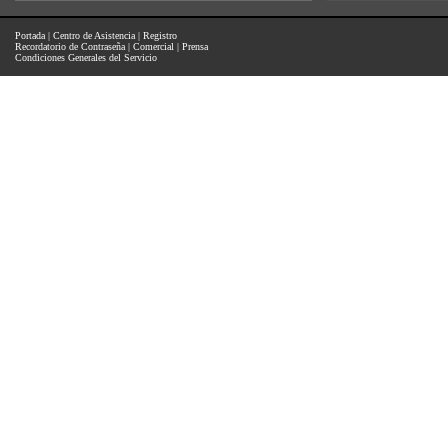
Portada
|
Centro de Asistencia
|
Registro
Recordatorio de Contraseña
|
Comercial
|
Prensa
Condiciones Generales del Servicio