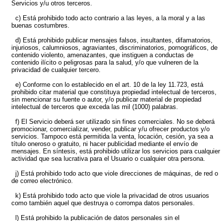
Servicios y/u otros terceros.
c) Está prohibido todo acto contrario a las leyes, a la moral y a las
buenas costumbres.
d) Está prohibido publicar mensajes falsos, insultantes, difamatorios,
injuriosos, calumniosos, agraviantes, discriminatorios, pornográficos, de
contenido violento, amenazantes, que instiguen a conductas de
contenido ilícito o peligrosas para la salud, y/o que vulneren de la
privacidad de cualquier tercero.
e) Conforme con lo establecido en el art. 10 de la ley 11.723, está
prohibido citar material que constituya propiedad intelectual de terceros,
sin mencionar su fuente o autor, y/o publicar material de propiedad
intelectual de terceros que exceda las mil (1000) palabras.
f) El Servicio deberá ser utilizado sin fines comerciales. No se deberá
promocionar, comercializar, vender, publicar y/u ofrecer productos y/o
servicios. Tampoco está permitida la venta, locación, cesión, ya sea a
título oneroso o gratuito, ni hacer publicidad mediante el envío de
mensajes. En síntesis, está prohibido utilizar los servicios para cualquier
actividad que sea lucrativa para el Usuario o cualquier otra persona.
j) Está prohibido todo acto que viole direcciones de máquinas, de red o
de correo electrónico.
k) Está prohibido todo acto que viole la privacidad de otros usuarios
como también aquel que destruya o corrompa datos personales.
l) Está prohibido la publicación de datos personales sin el