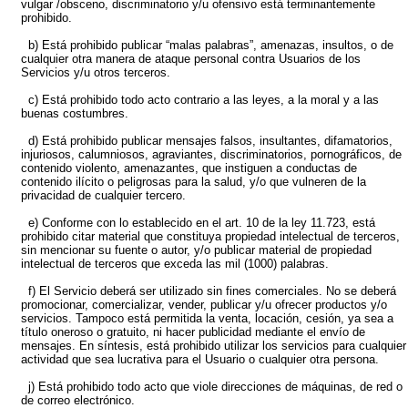
vulgar /obsceno, discriminatorio y/u ofensivo está terminantemente
prohibido.
b) Está prohibido publicar “malas palabras”, amenazas, insultos, o de
cualquier otra manera de ataque personal contra Usuarios de los
Servicios y/u otros terceros.
c) Está prohibido todo acto contrario a las leyes, a la moral y a las
buenas costumbres.
d) Está prohibido publicar mensajes falsos, insultantes, difamatorios,
injuriosos, calumniosos, agraviantes, discriminatorios, pornográficos, de
contenido violento, amenazantes, que instiguen a conductas de
contenido ilícito o peligrosas para la salud, y/o que vulneren de la
privacidad de cualquier tercero.
e) Conforme con lo establecido en el art. 10 de la ley 11.723, está
prohibido citar material que constituya propiedad intelectual de terceros,
sin mencionar su fuente o autor, y/o publicar material de propiedad
intelectual de terceros que exceda las mil (1000) palabras.
f) El Servicio deberá ser utilizado sin fines comerciales. No se deberá
promocionar, comercializar, vender, publicar y/u ofrecer productos y/o
servicios. Tampoco está permitida la venta, locación, cesión, ya sea a
título oneroso o gratuito, ni hacer publicidad mediante el envío de
mensajes. En síntesis, está prohibido utilizar los servicios para cualquier
actividad que sea lucrativa para el Usuario o cualquier otra persona.
j) Está prohibido todo acto que viole direcciones de máquinas, de red o
de correo electrónico.