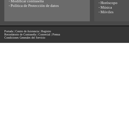
·
Modificar contraseña
·
Horóscopo
·
Política de Protección de datos
·
Música
·
Móviles
Portada
|
Centro de Asistencia
|
Registro
Recordatorio de Contraseña
|
Comercial
|
Prensa
Condiciones Generales del Servicio