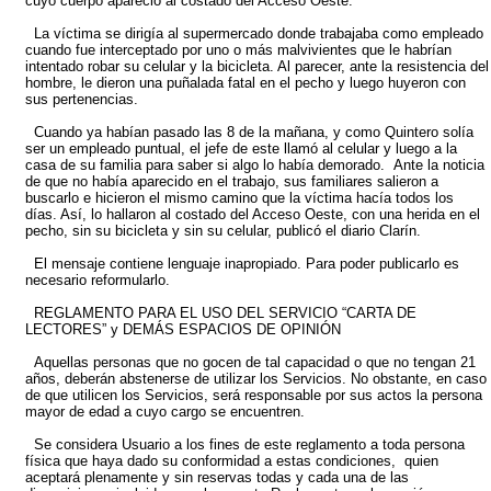
cuyo cuerpo apareció al costado del Acceso Oeste.
La víctima se dirigía al supermercado donde trabajaba como empleado
cuando fue interceptado por uno o más malvivientes que le habrían
intentado robar su celular y la bicicleta. Al parecer, ante la resistencia del
hombre, le dieron una puñalada fatal en el pecho y luego huyeron con
sus pertenencias.
Cuando ya habían pasado las 8 de la mañana, y como Quintero solía
ser un empleado puntual, el jefe de este llamó al celular y luego a la
casa de su familia para saber si algo lo había demorado. Ante la noticia
de que no había aparecido en el trabajo, sus familiares salieron a
buscarlo e hicieron el mismo camino que la víctima hacía todos los
días. Así, lo hallaron al costado del Acceso Oeste, con una herida en el
pecho, sin su bicicleta y sin su celular, publicó el diario Clarín.
El mensaje contiene lenguaje inapropiado. Para poder publicarlo es
necesario reformularlo.
REGLAMENTO PARA EL USO DEL SERVICIO “CARTA DE
LECTORES” y DEMÁS ESPACIOS DE OPINIÓN
Aquellas personas que no gocen de tal capacidad o que no tengan 21
años, deberán abstenerse de utilizar los Servicios. No obstante, en caso
de que utilicen los Servicios, será responsable por sus actos la persona
mayor de edad a cuyo cargo se encuentren.
Se considera Usuario a los fines de este reglamento a toda persona
física que haya dado su conformidad a estas condiciones, quien
aceptará plenamente y sin reservas todas y cada una de las