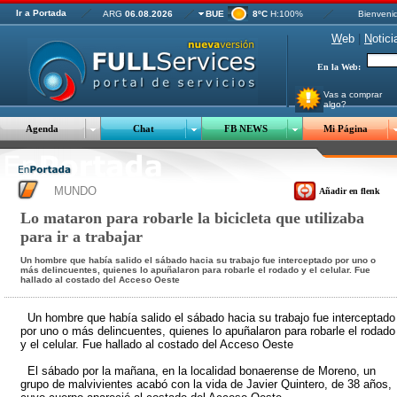
Ir a Portada
ARG
06.08.2026
BUE
8ºC
H:100%
Bienveni
W
eb
|
N
otici
En la Web:
Vas a comprar
algo?
Agenda
Chat
FB NEWS
Mi Página
MUNDO
Añadir en flenk
Lo mataron para robarle la bicicleta que utilizaba
para ir a trabajar
Un hombre que había salido el sábado hacia su trabajo fue interceptado por uno o
más delincuentes, quienes lo apuñalaron para robarle el rodado y el celular. Fue
hallado al costado del Acceso Oeste
Un hombre que había salido el sábado hacia su trabajo fue interceptado
por uno o más delincuentes, quienes lo apuñalaron para robarle el rodado
y el celular. Fue hallado al costado del Acceso Oeste
El sábado por la mañana, en la localidad bonaerense de Moreno, un
grupo de malvivientes acabó con la vida de Javier Quintero, de 38 años,