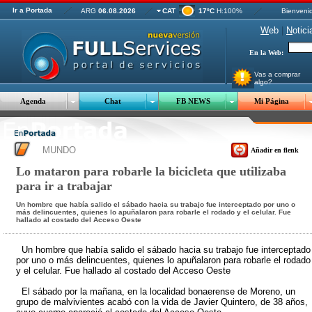
Ir a Portada
ARG
06.08.2026
CAT
17ºC
H:100%
Bienveni
W
eb
|
N
otici
En la Web:
Vas a comprar
algo?
Agenda
Chat
FB NEWS
Mi Página
MUNDO
Añadir en flenk
Lo mataron para robarle la bicicleta que utilizaba
para ir a trabajar
Un hombre que había salido el sábado hacia su trabajo fue interceptado por uno o
más delincuentes, quienes lo apuñalaron para robarle el rodado y el celular. Fue
hallado al costado del Acceso Oeste
Un hombre que había salido el sábado hacia su trabajo fue interceptado
por uno o más delincuentes, quienes lo apuñalaron para robarle el rodado
y el celular. Fue hallado al costado del Acceso Oeste
El sábado por la mañana, en la localidad bonaerense de Moreno, un
grupo de malvivientes acabó con la vida de Javier Quintero, de 38 años,