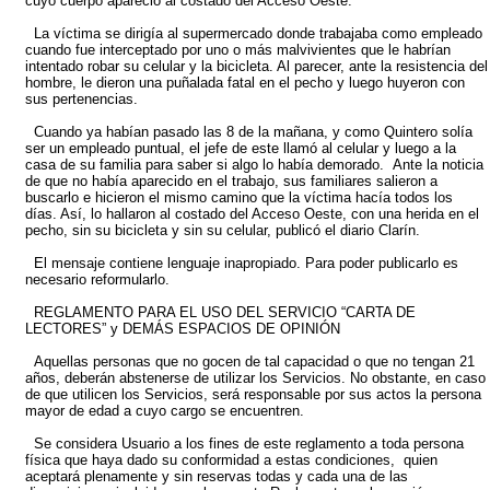
cuyo cuerpo apareció al costado del Acceso Oeste.
La víctima se dirigía al supermercado donde trabajaba como empleado
cuando fue interceptado por uno o más malvivientes que le habrían
intentado robar su celular y la bicicleta. Al parecer, ante la resistencia del
hombre, le dieron una puñalada fatal en el pecho y luego huyeron con
sus pertenencias.
Cuando ya habían pasado las 8 de la mañana, y como Quintero solía
ser un empleado puntual, el jefe de este llamó al celular y luego a la
casa de su familia para saber si algo lo había demorado. Ante la noticia
de que no había aparecido en el trabajo, sus familiares salieron a
buscarlo e hicieron el mismo camino que la víctima hacía todos los
días. Así, lo hallaron al costado del Acceso Oeste, con una herida en el
pecho, sin su bicicleta y sin su celular, publicó el diario Clarín.
El mensaje contiene lenguaje inapropiado. Para poder publicarlo es
necesario reformularlo.
REGLAMENTO PARA EL USO DEL SERVICIO “CARTA DE
LECTORES” y DEMÁS ESPACIOS DE OPINIÓN
Aquellas personas que no gocen de tal capacidad o que no tengan 21
años, deberán abstenerse de utilizar los Servicios. No obstante, en caso
de que utilicen los Servicios, será responsable por sus actos la persona
mayor de edad a cuyo cargo se encuentren.
Se considera Usuario a los fines de este reglamento a toda persona
física que haya dado su conformidad a estas condiciones, quien
aceptará plenamente y sin reservas todas y cada una de las