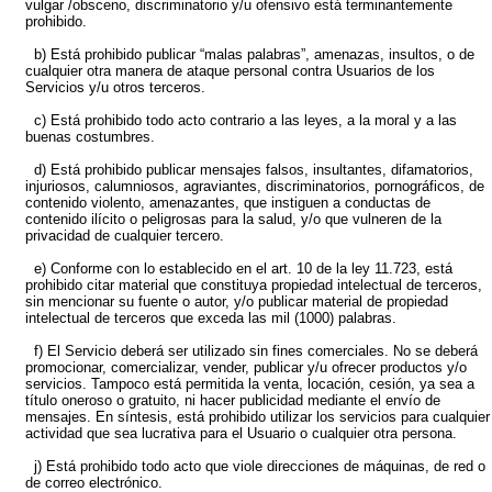
vulgar /obsceno, discriminatorio y/u ofensivo está terminantemente
prohibido.
b) Está prohibido publicar “malas palabras”, amenazas, insultos, o de
cualquier otra manera de ataque personal contra Usuarios de los
Servicios y/u otros terceros.
c) Está prohibido todo acto contrario a las leyes, a la moral y a las
buenas costumbres.
d) Está prohibido publicar mensajes falsos, insultantes, difamatorios,
injuriosos, calumniosos, agraviantes, discriminatorios, pornográficos, de
contenido violento, amenazantes, que instiguen a conductas de
contenido ilícito o peligrosas para la salud, y/o que vulneren de la
privacidad de cualquier tercero.
e) Conforme con lo establecido en el art. 10 de la ley 11.723, está
prohibido citar material que constituya propiedad intelectual de terceros,
sin mencionar su fuente o autor, y/o publicar material de propiedad
intelectual de terceros que exceda las mil (1000) palabras.
f) El Servicio deberá ser utilizado sin fines comerciales. No se deberá
promocionar, comercializar, vender, publicar y/u ofrecer productos y/o
servicios. Tampoco está permitida la venta, locación, cesión, ya sea a
título oneroso o gratuito, ni hacer publicidad mediante el envío de
mensajes. En síntesis, está prohibido utilizar los servicios para cualquier
actividad que sea lucrativa para el Usuario o cualquier otra persona.
j) Está prohibido todo acto que viole direcciones de máquinas, de red o
de correo electrónico.