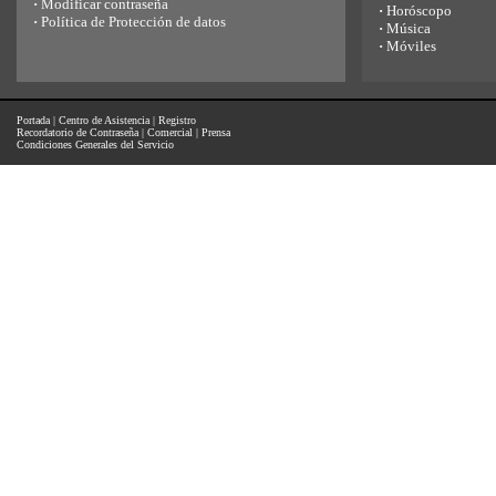
·
Modificar contraseña
·
Horóscopo
·
Política de Protección de datos
·
Música
·
Móviles
Portada
|
Centro de Asistencia
|
Registro
Recordatorio de Contraseña
|
Comercial
|
Prensa
Condiciones Generales del Servicio