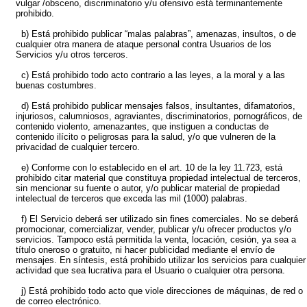
vulgar /obsceno, discriminatorio y/u ofensivo está terminantemente
prohibido.
b) Está prohibido publicar “malas palabras”, amenazas, insultos, o de
cualquier otra manera de ataque personal contra Usuarios de los
Servicios y/u otros terceros.
c) Está prohibido todo acto contrario a las leyes, a la moral y a las
buenas costumbres.
d) Está prohibido publicar mensajes falsos, insultantes, difamatorios,
injuriosos, calumniosos, agraviantes, discriminatorios, pornográficos, de
contenido violento, amenazantes, que instiguen a conductas de
contenido ilícito o peligrosas para la salud, y/o que vulneren de la
privacidad de cualquier tercero.
e) Conforme con lo establecido en el art. 10 de la ley 11.723, está
prohibido citar material que constituya propiedad intelectual de terceros,
sin mencionar su fuente o autor, y/o publicar material de propiedad
intelectual de terceros que exceda las mil (1000) palabras.
f) El Servicio deberá ser utilizado sin fines comerciales. No se deberá
promocionar, comercializar, vender, publicar y/u ofrecer productos y/o
servicios. Tampoco está permitida la venta, locación, cesión, ya sea a
título oneroso o gratuito, ni hacer publicidad mediante el envío de
mensajes. En síntesis, está prohibido utilizar los servicios para cualquier
actividad que sea lucrativa para el Usuario o cualquier otra persona.
j) Está prohibido todo acto que viole direcciones de máquinas, de red o
de correo electrónico.