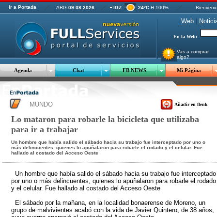
Ir a Portada
ARG
09.08.2026
IGZ
24ºC
H:100%
Bienveni
W
eb
|
N
otici
En la Web:
Vas a comprar
algo?
Agenda
Chat
FB NEWS
Mi Página
MUNDO
Añadir en flenk
Lo mataron para robarle la bicicleta que utilizaba
para ir a trabajar
Un hombre que había salido el sábado hacia su trabajo fue interceptado por uno o
más delincuentes, quienes lo apuñalaron para robarle el rodado y el celular. Fue
hallado al costado del Acceso Oeste
Un hombre que había salido el sábado hacia su trabajo fue interceptado
por uno o más delincuentes, quienes lo apuñalaron para robarle el rodado
y el celular. Fue hallado al costado del Acceso Oeste
El sábado por la mañana, en la localidad bonaerense de Moreno, un
grupo de malvivientes acabó con la vida de Javier Quintero, de 38 años,