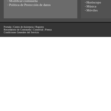
·
Modificar contraseña
·
Horóscopo
·
Política de Protección de datos
·
Música
·
Móviles
Portada
|
Centro de Asistencia
|
Registro
Recordatorio de Contraseña
|
Comercial
|
Prensa
Condiciones Generales del Servicio