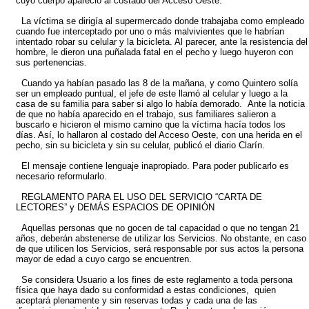
cuyo cuerpo apareció al costado del Acceso Oeste.
La víctima se dirigía al supermercado donde trabajaba como empleado
cuando fue interceptado por uno o más malvivientes que le habrían
intentado robar su celular y la bicicleta. Al parecer, ante la resistencia del
hombre, le dieron una puñalada fatal en el pecho y luego huyeron con
sus pertenencias.
Cuando ya habían pasado las 8 de la mañana, y como Quintero solía
ser un empleado puntual, el jefe de este llamó al celular y luego a la
casa de su familia para saber si algo lo había demorado. Ante la noticia
de que no había aparecido en el trabajo, sus familiares salieron a
buscarlo e hicieron el mismo camino que la víctima hacía todos los
días. Así, lo hallaron al costado del Acceso Oeste, con una herida en el
pecho, sin su bicicleta y sin su celular, publicó el diario Clarín.
El mensaje contiene lenguaje inapropiado. Para poder publicarlo es
necesario reformularlo.
REGLAMENTO PARA EL USO DEL SERVICIO “CARTA DE
LECTORES” y DEMÁS ESPACIOS DE OPINIÓN
Aquellas personas que no gocen de tal capacidad o que no tengan 21
años, deberán abstenerse de utilizar los Servicios. No obstante, en caso
de que utilicen los Servicios, será responsable por sus actos la persona
mayor de edad a cuyo cargo se encuentren.
Se considera Usuario a los fines de este reglamento a toda persona
física que haya dado su conformidad a estas condiciones, quien
aceptará plenamente y sin reservas todas y cada una de las