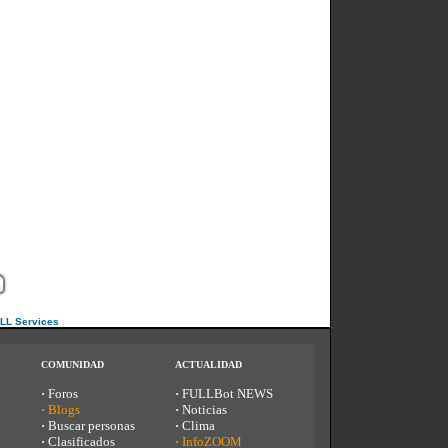
ULL Services
COMUNIDAD
ACTUALIDAD
·
Foros
·
FULLBot NEWS
·
Blogs
·
Noticias
·
Buscar personas
·
Clima
·
Clasificados
·
InfoZOOM