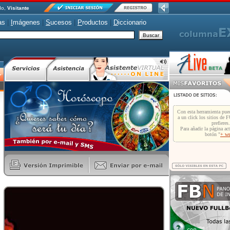
do,
Visitante
as
|
I
mágenes
|
S
ucesos
|
P
roductos
|
D
iccionario