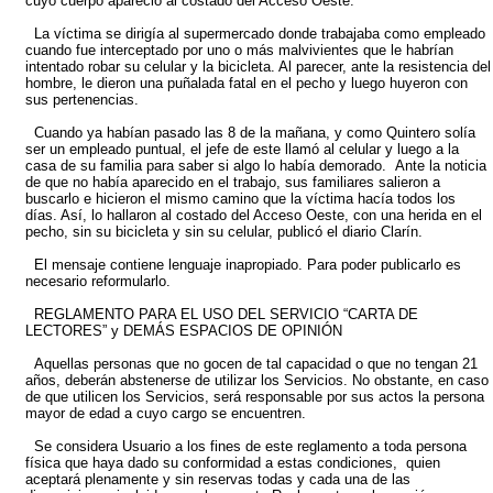
cuyo cuerpo apareció al costado del Acceso Oeste.
La víctima se dirigía al supermercado donde trabajaba como empleado
cuando fue interceptado por uno o más malvivientes que le habrían
intentado robar su celular y la bicicleta. Al parecer, ante la resistencia del
hombre, le dieron una puñalada fatal en el pecho y luego huyeron con
sus pertenencias.
Cuando ya habían pasado las 8 de la mañana, y como Quintero solía
ser un empleado puntual, el jefe de este llamó al celular y luego a la
casa de su familia para saber si algo lo había demorado. Ante la noticia
de que no había aparecido en el trabajo, sus familiares salieron a
buscarlo e hicieron el mismo camino que la víctima hacía todos los
días. Así, lo hallaron al costado del Acceso Oeste, con una herida en el
pecho, sin su bicicleta y sin su celular, publicó el diario Clarín.
El mensaje contiene lenguaje inapropiado. Para poder publicarlo es
necesario reformularlo.
REGLAMENTO PARA EL USO DEL SERVICIO “CARTA DE
LECTORES” y DEMÁS ESPACIOS DE OPINIÓN
Aquellas personas que no gocen de tal capacidad o que no tengan 21
años, deberán abstenerse de utilizar los Servicios. No obstante, en caso
de que utilicen los Servicios, será responsable por sus actos la persona
mayor de edad a cuyo cargo se encuentren.
Se considera Usuario a los fines de este reglamento a toda persona
física que haya dado su conformidad a estas condiciones, quien
aceptará plenamente y sin reservas todas y cada una de las