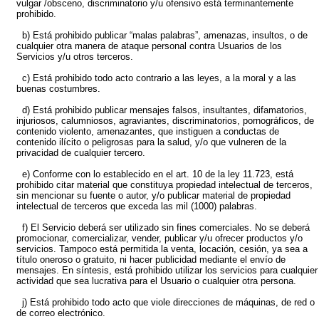
vulgar /obsceno, discriminatorio y/u ofensivo está terminantemente
prohibido.
b) Está prohibido publicar “malas palabras”, amenazas, insultos, o de
cualquier otra manera de ataque personal contra Usuarios de los
Servicios y/u otros terceros.
c) Está prohibido todo acto contrario a las leyes, a la moral y a las
buenas costumbres.
d) Está prohibido publicar mensajes falsos, insultantes, difamatorios,
injuriosos, calumniosos, agraviantes, discriminatorios, pornográficos, de
contenido violento, amenazantes, que instiguen a conductas de
contenido ilícito o peligrosas para la salud, y/o que vulneren de la
privacidad de cualquier tercero.
e) Conforme con lo establecido en el art. 10 de la ley 11.723, está
prohibido citar material que constituya propiedad intelectual de terceros,
sin mencionar su fuente o autor, y/o publicar material de propiedad
intelectual de terceros que exceda las mil (1000) palabras.
f) El Servicio deberá ser utilizado sin fines comerciales. No se deberá
promocionar, comercializar, vender, publicar y/u ofrecer productos y/o
servicios. Tampoco está permitida la venta, locación, cesión, ya sea a
título oneroso o gratuito, ni hacer publicidad mediante el envío de
mensajes. En síntesis, está prohibido utilizar los servicios para cualquier
actividad que sea lucrativa para el Usuario o cualquier otra persona.
j) Está prohibido todo acto que viole direcciones de máquinas, de red o
de correo electrónico.