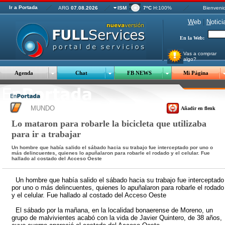
Ir a Portada
ARG
07.08.2026
ISM
7ºC
H:100%
Bienveni
W
eb
|
N
otici
En la Web:
Vas a comprar
algo?
Agenda
Chat
FB NEWS
Mi Página
MUNDO
Añadir en flenk
Lo mataron para robarle la bicicleta que utilizaba
para ir a trabajar
Un hombre que había salido el sábado hacia su trabajo fue interceptado por uno o
más delincuentes, quienes lo apuñalaron para robarle el rodado y el celular. Fue
hallado al costado del Acceso Oeste
Un hombre que había salido el sábado hacia su trabajo fue interceptado
por uno o más delincuentes, quienes lo apuñalaron para robarle el rodado
y el celular. Fue hallado al costado del Acceso Oeste
El sábado por la mañana, en la localidad bonaerense de Moreno, un
grupo de malvivientes acabó con la vida de Javier Quintero, de 38 años,