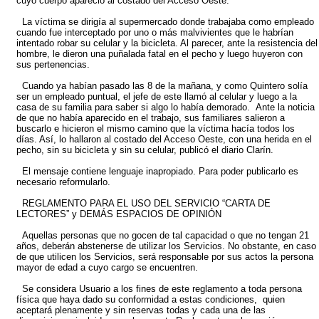
cuyo cuerpo apareció al costado del Acceso Oeste.
La víctima se dirigía al supermercado donde trabajaba como empleado
cuando fue interceptado por uno o más malvivientes que le habrían
intentado robar su celular y la bicicleta. Al parecer, ante la resistencia del
hombre, le dieron una puñalada fatal en el pecho y luego huyeron con
sus pertenencias.
Cuando ya habían pasado las 8 de la mañana, y como Quintero solía
ser un empleado puntual, el jefe de este llamó al celular y luego a la
casa de su familia para saber si algo lo había demorado. Ante la noticia
de que no había aparecido en el trabajo, sus familiares salieron a
buscarlo e hicieron el mismo camino que la víctima hacía todos los
días. Así, lo hallaron al costado del Acceso Oeste, con una herida en el
pecho, sin su bicicleta y sin su celular, publicó el diario Clarín.
El mensaje contiene lenguaje inapropiado. Para poder publicarlo es
necesario reformularlo.
REGLAMENTO PARA EL USO DEL SERVICIO “CARTA DE
LECTORES” y DEMÁS ESPACIOS DE OPINIÓN
Aquellas personas que no gocen de tal capacidad o que no tengan 21
años, deberán abstenerse de utilizar los Servicios. No obstante, en caso
de que utilicen los Servicios, será responsable por sus actos la persona
mayor de edad a cuyo cargo se encuentren.
Se considera Usuario a los fines de este reglamento a toda persona
física que haya dado su conformidad a estas condiciones, quien
aceptará plenamente y sin reservas todas y cada una de las