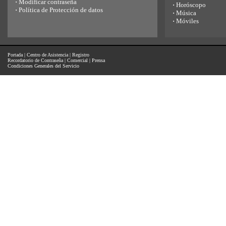
·
Modificar contraseña
·
Horóscopo
·
Política de Protección de datos
·
Música
·
Móviles
Portada
|
Centro de Asistencia
|
Registro
Recordatorio de Contraseña
|
Comercial
|
Prensa
Condiciones Generales del Servicio