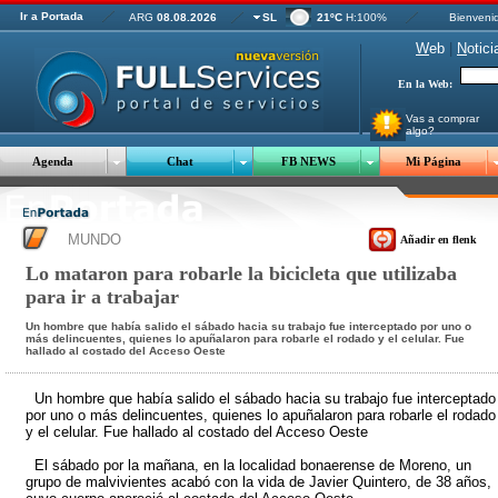
Ir a Portada
ARG
08.08.2026
SL
21ºC
H:100%
Bienveni
W
eb
|
N
otici
En la Web:
Vas a comprar
algo?
Agenda
Chat
FB NEWS
Mi Página
MUNDO
Añadir en flenk
Lo mataron para robarle la bicicleta que utilizaba
para ir a trabajar
Un hombre que había salido el sábado hacia su trabajo fue interceptado por uno o
más delincuentes, quienes lo apuñalaron para robarle el rodado y el celular. Fue
hallado al costado del Acceso Oeste
Un hombre que había salido el sábado hacia su trabajo fue interceptado
por uno o más delincuentes, quienes lo apuñalaron para robarle el rodado
y el celular. Fue hallado al costado del Acceso Oeste
El sábado por la mañana, en la localidad bonaerense de Moreno, un
grupo de malvivientes acabó con la vida de Javier Quintero, de 38 años,