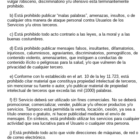
vulgar /obsceno, discriminatorio y/u ofensivo está terminantemente
prohibido.
b) Está prohibido publicar “malas palabras”, amenazas, insultos, o de
cualquier otra manera de ataque personal contra Usuarios de los
Servicios y/u otros terceros.
c) Está prohibido todo acto contrario a las leyes, a la moral y a las
buenas costumbres.
d) Está prohibido publicar mensajes falsos, insultantes, difamatorios,
injuriosos, calumniosos, agraviantes, discriminatorios, pornográficos, de
contenido violento, amenazantes, que instiguen a conductas de
contenido ilícito o peligrosas para la salud, y/o que vulneren de la
privacidad de cualquier tercero.
e) Conforme con lo establecido en el art. 10 de la ley 11.723, está
prohibido citar material que constituya propiedad intelectual de terceros,
sin mencionar su fuente o autor, y/o publicar material de propiedad
intelectual de terceros que exceda las mil (1000) palabras.
f) El Servicio deberá ser utilizado sin fines comerciales. No se deberá
promocionar, comercializar, vender, publicar y/u ofrecer productos y/o
servicios. Tampoco está permitida la venta, locación, cesión, ya sea a
título oneroso o gratuito, ni hacer publicidad mediante el envío de
mensajes. En síntesis, está prohibido utilizar los servicios para cualquier
actividad que sea lucrativa para el Usuario o cualquier otra persona.
j) Está prohibido todo acto que viole direcciones de máquinas, de red o
de correo electrónico.