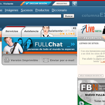
do,
Visitante
as
|
I
mágenes
|
S
ucesos
|
P
roductos
|
D
iccionario