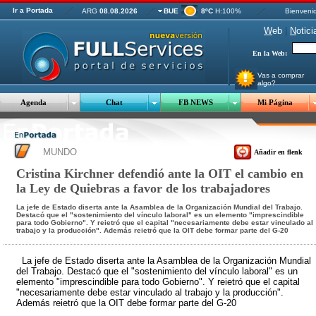
Ir a Portada
ARG
08.08.2026
BUE
8ºC
H:100%
Bienveni
W
eb
|
N
otici
En la Web:
Vas a comprar
algo?
Agenda
Chat
FB NEWS
Mi Página
MUNDO
Añadir en flenk
Cristina Kirchner defendió ante la OIT el cambio en
la Ley de Quiebras a favor de los trabajadores
La jefe de Estado diserta ante la Asamblea de la Organización Mundial del Trabajo.
Destacó que el "sostenimiento del vínculo laboral" es un elemento "imprescindible
para todo Gobierno". Y reietró que el capital "necesariamente debe estar vinculado al
trabajo y la producción". Además reietró que la OIT debe formar parte del G-20
La jefe de Estado diserta ante la Asamblea de la Organización Mundial
del Trabajo. Destacó que el "sostenimiento del vínculo laboral" es un
elemento "imprescindible para todo Gobierno". Y reietró que el capital
"necesariamente debe estar vinculado al trabajo y la producción".
Además reietró que la OIT debe formar parte del G-20