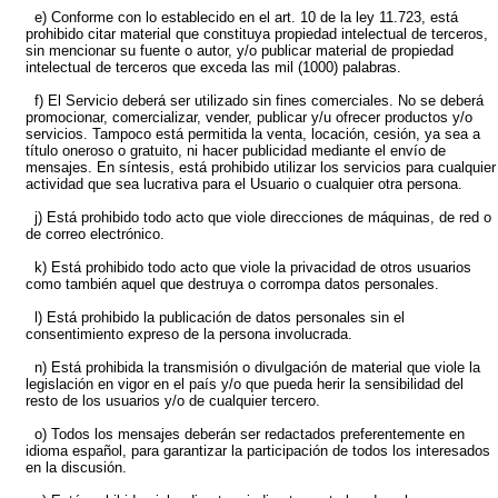
e) Conforme con lo establecido en el art. 10 de la ley 11.723, está
prohibido citar material que constituya propiedad intelectual de terceros,
sin mencionar su fuente o autor, y/o publicar material de propiedad
intelectual de terceros que exceda las mil (1000) palabras.
f) El Servicio deberá ser utilizado sin fines comerciales. No se deberá
promocionar, comercializar, vender, publicar y/u ofrecer productos y/o
servicios. Tampoco está permitida la venta, locación, cesión, ya sea a
título oneroso o gratuito, ni hacer publicidad mediante el envío de
mensajes. En síntesis, está prohibido utilizar los servicios para cualquier
actividad que sea lucrativa para el Usuario o cualquier otra persona.
j) Está prohibido todo acto que viole direcciones de máquinas, de red o
de correo electrónico.
k) Está prohibido todo acto que viole la privacidad de otros usuarios
como también aquel que destruya o corrompa datos personales.
l) Está prohibido la publicación de datos personales sin el
consentimiento expreso de la persona involucrada.
n) Está prohibida la transmisión o divulgación de material que viole la
legislación en vigor en el país y/o que pueda herir la sensibilidad del
resto de los usuarios y/o de cualquier tercero.
o) Todos los mensajes deberán ser redactados preferentemente en
idioma español, para garantizar la participación de todos los interesados
en la discusión.