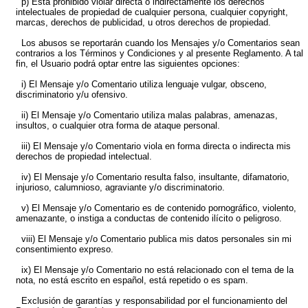
p) Está prohibido violar directa o indirectamente los derechos
intelectuales de propiedad de cualquier persona, cualquier copyright,
marcas, derechos de publicidad, u otros derechos de propiedad.
Los abusos se reportarán cuando los Mensajes y/o Comentarios sean
contrarios a los Términos y Condiciones y al presente Reglamento. A tal
fin, el Usuario podrá optar entre las siguientes opciones:
i) El Mensaje y/o Comentario utiliza lenguaje vulgar, obsceno,
discriminatorio y/u ofensivo.
ii) El Mensaje y/o Comentario utiliza malas palabras, amenazas,
insultos, o cualquier otra forma de ataque personal.
iii) El Mensaje y/o Comentario viola en forma directa o indirecta mis
derechos de propiedad intelectual.
iv) El Mensaje y/o Comentario resulta falso, insultante, difamatorio,
injurioso, calumnioso, agraviante y/o discriminatorio.
v) El Mensaje y/o Comentario es de contenido pornográfico, violento,
amenazante, o instiga a conductas de contenido ilícito o peligroso.
viii) El Mensaje y/o Comentario publica mis datos personales sin mi
consentimiento expreso.
ix) El Mensaje y/o Comentario no está relacionado con el tema de la
nota, no está escrito en español, está repetido o es spam.
Exclusión de garantías y responsabilidad por el funcionamiento del