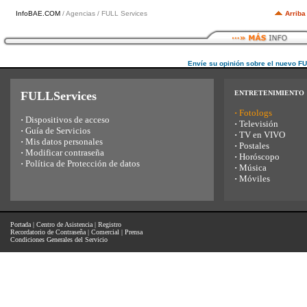
InfoBAE.COM
/ Agencias / FULL Services
Arriba
Envíe su opinión sobre el nuevo F
FULLServices
ENTRETENIMIENTO
·
Fotologs
·
Dispositivos de acceso
·
Televisión
·
Guía de Servicios
·
TV en VIVO
·
Mis datos personales
·
Postales
·
Modificar contraseña
·
Horóscopo
·
Política de Protección de datos
·
Música
·
Móviles
Portada
|
Centro de Asistencia
|
Registro
Recordatorio de Contraseña
|
Comercial
|
Prensa
Condiciones Generales del Servicio