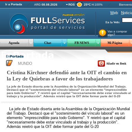
Ir a Portada
ARG
08.08.2026
ROS
25ºC
H:100%
Bienveni
W
eb
|
N
otici
En la Web:
Vas a comprar
algo?
Agenda
Chat
FB NEWS
Mi Página
MUNDO
Añadir en flenk
Cristina Kirchner defendió ante la OIT el cambio en
la Ley de Quiebras a favor de los trabajadores
La jefe de Estado diserta ante la Asamblea de la Organización Mundial del Trabajo.
Destacó que el "sostenimiento del vínculo laboral" es un elemento "imprescindible
para todo Gobierno". Y reietró que el capital "necesariamente debe estar vinculado al
trabajo y la producción". Además reietró que la OIT debe formar parte del G-20
La jefe de Estado diserta ante la Asamblea de la Organización Mundial
del Trabajo. Destacó que el "sostenimiento del vínculo laboral" es un
elemento "imprescindible para todo Gobierno". Y reietró que el capital
"necesariamente debe estar vinculado al trabajo y la producción".
Además reietró que la OIT debe formar parte del G-20