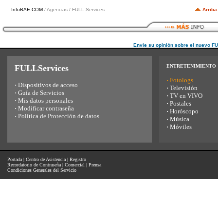
InfoBAE.COM
/ Agencias / FULL Services
Arriba
Envíe su opinión sobre el nuevo F
FULLServices
ENTRETENIMIENTO
·
Fotologs
·
Dispositivos de acceso
·
Televisión
·
Guía de Servicios
·
TV en VIVO
·
Mis datos personales
·
Postales
·
Modificar contraseña
·
Horóscopo
·
Política de Protección de datos
·
Música
·
Móviles
Portada
|
Centro de Asistencia
|
Registro
Recordatorio de Contraseña
|
Comercial
|
Prensa
Condiciones Generales del Servicio