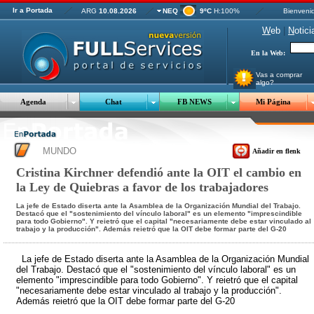
Ir a Portada
ARG
10.08.2026
NEQ
9ºC
H:100%
Bienveni
W
eb
|
N
otici
En la Web:
Vas a comprar
algo?
Agenda
Chat
FB NEWS
Mi Página
MUNDO
Añadir en flenk
Cristina Kirchner defendió ante la OIT el cambio en
la Ley de Quiebras a favor de los trabajadores
La jefe de Estado diserta ante la Asamblea de la Organización Mundial del Trabajo.
Destacó que el "sostenimiento del vínculo laboral" es un elemento "imprescindible
para todo Gobierno". Y reietró que el capital "necesariamente debe estar vinculado al
trabajo y la producción". Además reietró que la OIT debe formar parte del G-20
La jefe de Estado diserta ante la Asamblea de la Organización Mundial
del Trabajo. Destacó que el "sostenimiento del vínculo laboral" es un
elemento "imprescindible para todo Gobierno". Y reietró que el capital
"necesariamente debe estar vinculado al trabajo y la producción".
Además reietró que la OIT debe formar parte del G-20