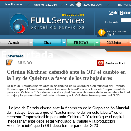
Ir a Portada
ARG
08.08.2026
TUC
31ºC
H:100%
Bienveni
W
eb
|
N
otici
En la Web:
Vas a comprar
algo?
Agenda
Chat
FB NEWS
Mi Página
MUNDO
Añadir en flenk
Cristina Kirchner defendió ante la OIT el cambio en
la Ley de Quiebras a favor de los trabajadores
La jefe de Estado diserta ante la Asamblea de la Organización Mundial del Trabajo.
Destacó que el "sostenimiento del vínculo laboral" es un elemento "imprescindible
para todo Gobierno". Y reietró que el capital "necesariamente debe estar vinculado al
trabajo y la producción". Además reietró que la OIT debe formar parte del G-20
La jefe de Estado diserta ante la Asamblea de la Organización Mundial
del Trabajo. Destacó que el "sostenimiento del vínculo laboral" es un
elemento "imprescindible para todo Gobierno". Y reietró que el capital
"necesariamente debe estar vinculado al trabajo y la producción".
Además reietró que la OIT debe formar parte del G-20