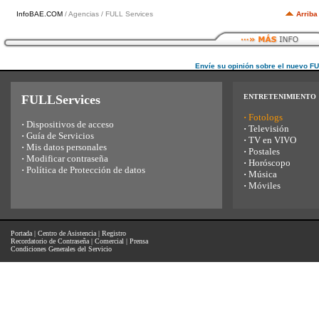
InfoBAE.COM
/ Agencias / FULL Services
Arriba
Envíe su opinión sobre el nuevo F
FULLServices
ENTRETENIMIENTO
·
Fotologs
·
Dispositivos de acceso
·
Televisión
·
Guía de Servicios
·
TV en VIVO
·
Mis datos personales
·
Postales
·
Modificar contraseña
·
Horóscopo
·
Política de Protección de datos
·
Música
·
Móviles
Portada
|
Centro de Asistencia
|
Registro
Recordatorio de Contraseña
|
Comercial
|
Prensa
Condiciones Generales del Servicio