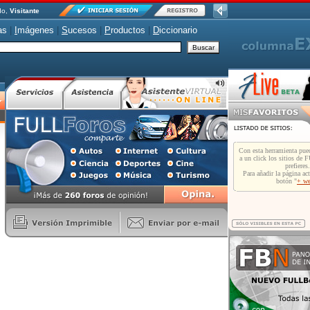
do,
Visitante
as
|
I
mágenes
|
S
ucesos
|
P
roductos
|
D
iccionario