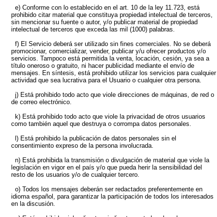
e) Conforme con lo establecido en el art. 10 de la ley 11.723, está
prohibido citar material que constituya propiedad intelectual de terceros,
sin mencionar su fuente o autor, y/o publicar material de propiedad
intelectual de terceros que exceda las mil (1000) palabras.
f) El Servicio deberá ser utilizado sin fines comerciales. No se deberá
promocionar, comercializar, vender, publicar y/u ofrecer productos y/o
servicios. Tampoco está permitida la venta, locación, cesión, ya sea a
título oneroso o gratuito, ni hacer publicidad mediante el envío de
mensajes. En síntesis, está prohibido utilizar los servicios para cualquier
actividad que sea lucrativa para el Usuario o cualquier otra persona.
j) Está prohibido todo acto que viole direcciones de máquinas, de red o
de correo electrónico.
k) Está prohibido todo acto que viole la privacidad de otros usuarios
como también aquel que destruya o corrompa datos personales.
l) Está prohibido la publicación de datos personales sin el
consentimiento expreso de la persona involucrada.
n) Está prohibida la transmisión o divulgación de material que viole la
legislación en vigor en el país y/o que pueda herir la sensibilidad del
resto de los usuarios y/o de cualquier tercero.
o) Todos los mensajes deberán ser redactados preferentemente en
idioma español, para garantizar la participación de todos los interesados
en la discusión.