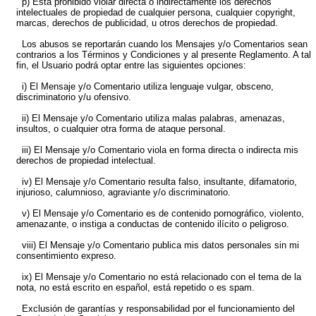
p) Está prohibido violar directa o indirectamente los derechos
intelectuales de propiedad de cualquier persona, cualquier copyright,
marcas, derechos de publicidad, u otros derechos de propiedad.
Los abusos se reportarán cuando los Mensajes y/o Comentarios sean
contrarios a los Términos y Condiciones y al presente Reglamento. A tal
fin, el Usuario podrá optar entre las siguientes opciones:
i) El Mensaje y/o Comentario utiliza lenguaje vulgar, obsceno,
discriminatorio y/u ofensivo.
ii) El Mensaje y/o Comentario utiliza malas palabras, amenazas,
insultos, o cualquier otra forma de ataque personal.
iii) El Mensaje y/o Comentario viola en forma directa o indirecta mis
derechos de propiedad intelectual.
iv) El Mensaje y/o Comentario resulta falso, insultante, difamatorio,
injurioso, calumnioso, agraviante y/o discriminatorio.
v) El Mensaje y/o Comentario es de contenido pornográfico, violento,
amenazante, o instiga a conductas de contenido ilícito o peligroso.
viii) El Mensaje y/o Comentario publica mis datos personales sin mi
consentimiento expreso.
ix) El Mensaje y/o Comentario no está relacionado con el tema de la
nota, no está escrito en español, está repetido o es spam.
Exclusión de garantías y responsabilidad por el funcionamiento del