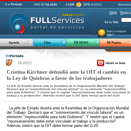
Ir a Portada
ARG
07.08.2026
COR
32ºC
H:100%
Bienveni
W
eb
|
N
otici
En la Web:
Vas a comprar
algo?
Agenda
Chat
FB NEWS
Mi Página
MUNDO
Añadir en flenk
Cristina Kirchner defendió ante la OIT el cambio en
la Ley de Quiebras a favor de los trabajadores
La jefe de Estado diserta ante la Asamblea de la Organización Mundial del Trabajo.
Destacó que el "sostenimiento del vínculo laboral" es un elemento "imprescindible
para todo Gobierno". Y reietró que el capital "necesariamente debe estar vinculado al
trabajo y la producción". Además reietró que la OIT debe formar parte del G-20
La jefe de Estado diserta ante la Asamblea de la Organización Mundial
del Trabajo. Destacó que el "sostenimiento del vínculo laboral" es un
elemento "imprescindible para todo Gobierno". Y reietró que el capital
"necesariamente debe estar vinculado al trabajo y la producción".
Además reietró que la OIT debe formar parte del G-20