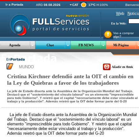
Ir a Portada
ARG
08.08.2026
CAT
17ºC
H:100%
Bienveni
W
eb
|
N
otici
En la Web:
Vas a comprar
algo?
Agenda
Chat
FB NEWS
Mi Página
MUNDO
Añadir en flenk
Cristina Kirchner defendió ante la OIT el cambio en
la Ley de Quiebras a favor de los trabajadores
La jefe de Estado diserta ante la Asamblea de la Organización Mundial del Trabajo.
Destacó que el "sostenimiento del vínculo laboral" es un elemento "imprescindible
para todo Gobierno". Y reietró que el capital "necesariamente debe estar vinculado al
trabajo y la producción". Además reietró que la OIT debe formar parte del G-20
La jefe de Estado diserta ante la Asamblea de la Organización Mundial
del Trabajo. Destacó que el "sostenimiento del vínculo laboral" es un
elemento "imprescindible para todo Gobierno". Y reietró que el capital
"necesariamente debe estar vinculado al trabajo y la producción".
Además reietró que la OIT debe formar parte del G-20