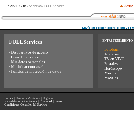
InfoBAE.COM
/ Agencias / FULL Services
Arriba
Envíe su opinión sobre el nuevo F
FULLServices
ENTRETENIMIENTO
·
Fotologs
·
Dispositivos de acceso
·
Televisión
·
Guía de Servicios
·
TV en VIVO
·
Mis datos personales
·
Postales
·
Modificar contraseña
·
Horóscopo
·
Política de Protección de datos
·
Música
·
Móviles
Portada
|
Centro de Asistencia
|
Registro
Recordatorio de Contraseña
|
Comercial
|
Prensa
Condiciones Generales del Servicio