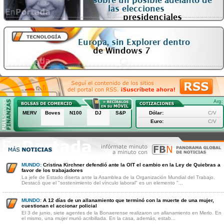
Arg:
MERV
Boves
N100
DJ
S&P
Dólar:
C/V
Euro:
C/V
MUNDO:
Cristina Kirchner defendió ante la OIT el cambio en la Ley de Quiebras a
favor de los trabajadores
La jefe de Estado diserta ante la Asamblea de la Organización Mundial del Trabajo.
Destacó que el "sostenimiento del vínculo laboral" es un elemento "...
MUNDO:
A 12 días de un allanamiento que terminó con la muerte de una mujer,
cuestionan el accionar policial
El 3 de junio, siete agentes de la Bonaerense realizaron un allanamiento en Merlo. En
el mismo, una mujer murió acribillada. En la casa, además, estab...