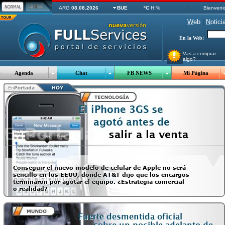
ARG
08.08.2026
BUE
ºC
H:%
Bienveni
W
eb
|
N
otici
En la Web:
Vas a comprar
algo?
Agenda
Chat
FB NEWS
Mi Página