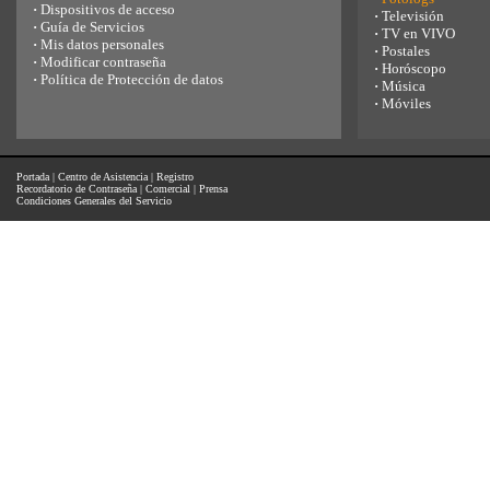
·
Dispositivos de acceso
·
Televisión
·
Guía de Servicios
·
TV en VIVO
·
Mis datos personales
·
Postales
·
Modificar contraseña
·
Horóscopo
·
Política de Protección de datos
·
Música
·
Móviles
Portada
|
Centro de Asistencia
|
Registro
Recordatorio de Contraseña
|
Comercial
|
Prensa
Condiciones Generales del Servicio