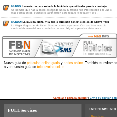
MUNDO:
Lo mataron para robarle la bicicleta que utilizaba para ir a trabajar
Un hombre que había salido el sábado hacia su trabajo fue interceptado por uno o
más delincuentes, quienes lo apuñalaron para robarle el rodado y el c...
MUNDO:
La música digital y la crisis terminan con un clásico de Nueva York
La Virgin Megastore de Union Square cerró sus puertas. Con una innumerable
cantidad de material, era uno de los puntos obligados para los visitantes a...
Nueva guía de
películas online gratis
y
series online
. También te invitamo
a ver nuestra guía de
telenovelas online
.
Cambiar a portada anterior
|
Envíe su opinión sob
FULLServices
ENTRETENIMIENTO
·
Fotologs