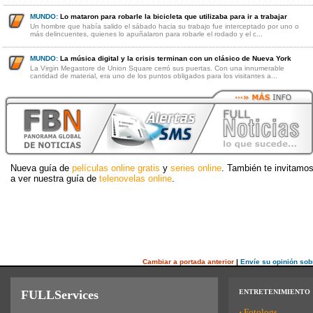
MUNDO:
Lo mataron para robarle la bicicleta que utilizaba para ir a trabajar
Un hombre que había salido el sábado hacia su trabajo fue interceptado por uno o
más delincuentes, quienes lo apuñalaron para robarle el rodado y el c...
MUNDO:
La música digital y la crisis terminan con un clásico de Nueva York
La Virgin Megastore de Union Square cerró sus puertas. Con una innumerable
cantidad de material, era uno de los puntos obligados para los visitantes a...
Nueva guía de
películas online gratis
y
series online
. También te invitamo
a ver nuestra guía de
telenovelas online
.
Cambiar a portada anterior
|
Envíe su opinión sob
FULLServices
ENTRETENIMIENTO
·
Fotologs