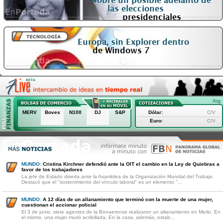
Arg:
MERV
Boves
N100
DJ
S&P
Dólar:
C/V
Euro:
C/V
MUNDO:
Cristina Kirchner defendió ante la OIT el cambio en la Ley de Quiebras a
favor de los trabajadores
La jefe de Estado diserta ante la Asamblea de la Organización Mundial del Trabajo.
Destacó que el "sostenimiento del vínculo laboral" es un elemento "...
MUNDO:
A 12 días de un allanamiento que terminó con la muerte de una mujer,
cuestionan el accionar policial
El 3 de junio, siete agentes de la Bonaerense realizaron un allanamiento en Merlo. En
el mismo, una mujer murió acribillada. En la casa, además, estab...