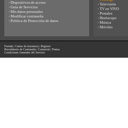
·
Dispositivos de acceso
·
Televisión
·
Guía de Servicios
·
TV en VIVO
·
Mis datos personales
·
Postales
·
Modificar contraseña
·
Horóscopo
·
Política de Protección de datos
·
Música
·
Móviles
Portada
|
Centro de Asistencia
|
Registro
Recordatorio de Contraseña
|
Comercial
|
Prensa
Condiciones Generales del Servicio