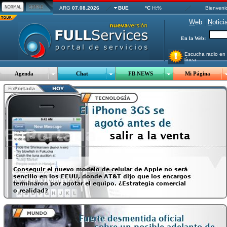
ARG
07.08.2026
BUE
ºC
H:%
Bienveni
W
eb
|
N
otici
En la Web:
Escucha radio en
línea
Agenda
Chat
FB NEWS
Mi Página