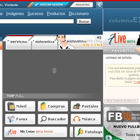
do,
Visitante
as
|
I
mágenes
|
S
ucesos
|
P
roductos
|
D
iccionario
Mis Listas:
Inicia Sesión!