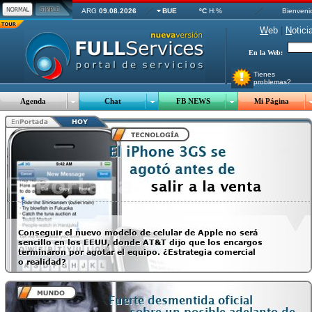
ARG
09.08.2026
BUE
ºC
H:%
Bienveni
W
eb
|
N
otici
En la Web:
Tienes
problemas?
Agenda
Chat
FB NEWS
Mi Página