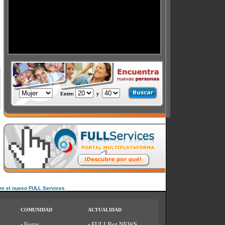
Entre
:
y
s
re el nuevo FULL Services
COMUNIDAD
ACTUALIDAD
·
Foros
·
FULLBot NEWS