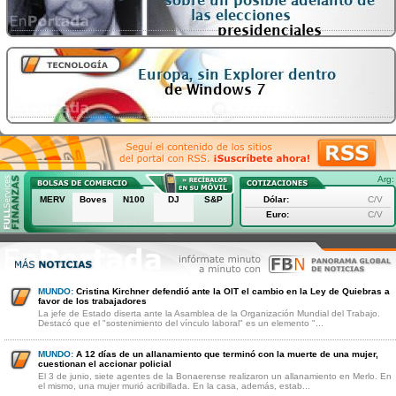
Arg:
MERV
Boves
N100
DJ
S&P
Dólar:
C/V
Euro:
C/V
MUNDO:
Cristina Kirchner defendió ante la OIT el cambio en la Ley de Quiebras a
favor de los trabajadores
La jefe de Estado diserta ante la Asamblea de la Organización Mundial del Trabajo.
Destacó que el "sostenimiento del vínculo laboral" es un elemento "...
MUNDO:
A 12 días de un allanamiento que terminó con la muerte de una mujer,
cuestionan el accionar policial
El 3 de junio, siete agentes de la Bonaerense realizaron un allanamiento en Merlo. En
el mismo, una mujer murió acribillada. En la casa, además, estab...