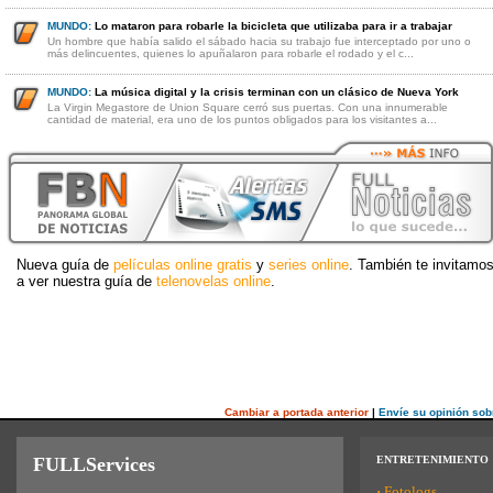
MUNDO:
Lo mataron para robarle la bicicleta que utilizaba para ir a trabajar
Un hombre que había salido el sábado hacia su trabajo fue interceptado por uno o
más delincuentes, quienes lo apuñalaron para robarle el rodado y el c...
MUNDO:
La música digital y la crisis terminan con un clásico de Nueva York
La Virgin Megastore de Union Square cerró sus puertas. Con una innumerable
cantidad de material, era uno de los puntos obligados para los visitantes a...
Nueva guía de
películas online gratis
y
series online
. También te invitamo
a ver nuestra guía de
telenovelas online
.
Cambiar a portada anterior
|
Envíe su opinión sob
FULLServices
ENTRETENIMIENTO
·
Fotologs