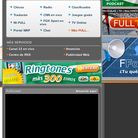
Chicas
Radio
Clasificados
Traductor
CNN en vivo
Juegos gratis
FOX Sport en
Mi FULL
TV Online
vivo
Portal WAP
Chat
Más FULL...
MÁS SERVICIOS
Canal 13 en vivo
Anuncios
Centro de RSS
Publicidad Web