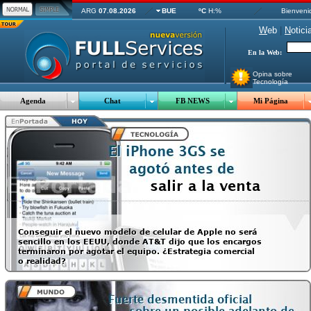
ARG
07.08.2026
BUE
ºC
H:%
Bienveni
W
eb
|
N
otici
En la Web:
Opina sobre
Tecnología
Agenda
Chat
FB NEWS
Mi Página