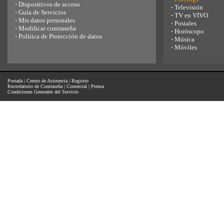
·
Dispositivos de acceso
·
Televisión
·
Guía de Servicios
·
TV en VIVO
·
Mis datos personales
·
Postales
·
Modificar contraseña
·
Horóscopo
·
Política de Protección de datos
·
Música
·
Móviles
Portada
|
Centro de Asistencia
|
Registro
Recordatorio de Contraseña
|
Comercial
|
Prensa
Condiciones Generales del Servicio