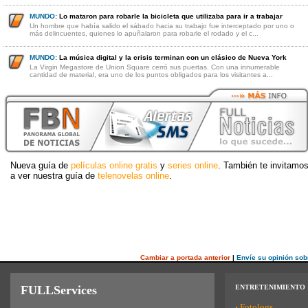
MUNDO:
Lo mataron para robarle la bicicleta que utilizaba para ir a trabajar
Un hombre que había salido el sábado hacia su trabajo fue interceptado por uno o
más delincuentes, quienes lo apuñalaron para robarle el rodado y el c...
MUNDO:
La música digital y la crisis terminan con un clásico de Nueva York
La Virgin Megastore de Union Square cerró sus puertas. Con una innumerable
cantidad de material, era uno de los puntos obligados para los visitantes a...
Nueva guía de
películas online gratis
y
series online
. También te invitamo
a ver nuestra guía de
telenovelas online
.
Cambiar a portada anterior
|
Envíe su opinión sob
FULLServices
ENTRETENIMIENTO
·
Fotologs