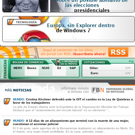
Arg:
MERV
Boves
N100
DJ
S&P
Dólar:
C/V
Euro:
C/V
MUNDO:
Cristina Kirchner defendió ante la OIT el cambio en la Ley de Quiebras a
favor de los trabajadores
La jefe de Estado diserta ante la Asamblea de la Organización Mundial del Trabajo.
Destacó que el "sostenimiento del vínculo laboral" es un elemento "...
MUNDO:
A 12 días de un allanamiento que terminó con la muerte de una mujer,
cuestionan el accionar policial
El 3 de junio, siete agentes de la Bonaerense realizaron un allanamiento en Merlo. En
el mismo, una mujer murió acribillada. En la casa, además, estab...