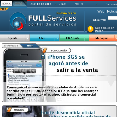
ARG
06.08.2026
BUE
ºC
H:%
Bienveni
W
eb
|
N
otici
En la Web:
Qué hora es en
París?
Agenda
Chat
FB NEWS
Mi Página