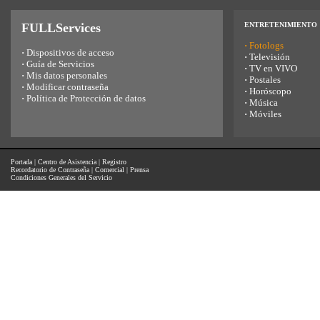
FULLServices
ENTRETENIMIENTO
·
Fotologs
·
Dispositivos de acceso
·
Televisión
·
Guía de Servicios
·
TV en VIVO
·
Mis datos personales
·
Postales
·
Modificar contraseña
·
Horóscopo
·
Política de Protección de datos
·
Música
·
Móviles
Portada
|
Centro de Asistencia
|
Registro
Recordatorio de Contraseña
|
Comercial
|
Prensa
Condiciones Generales del Servicio