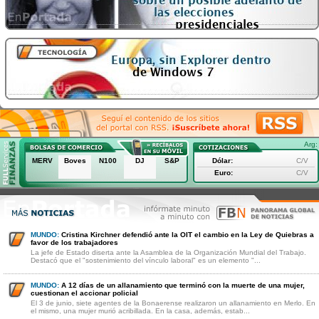
Arg:
MERV
Boves
N100
DJ
S&P
Dólar:
C/V
Euro:
C/V
MUNDO:
Cristina Kirchner defendió ante la OIT el cambio en la Ley de Quiebras a
favor de los trabajadores
La jefe de Estado diserta ante la Asamblea de la Organización Mundial del Trabajo.
Destacó que el "sostenimiento del vínculo laboral" es un elemento "...
MUNDO:
A 12 días de un allanamiento que terminó con la muerte de una mujer,
cuestionan el accionar policial
El 3 de junio, siete agentes de la Bonaerense realizaron un allanamiento en Merlo. En
el mismo, una mujer murió acribillada. En la casa, además, estab...