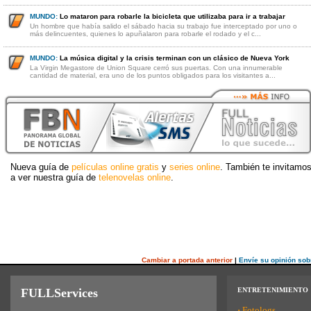
MUNDO:
Lo mataron para robarle la bicicleta que utilizaba para ir a trabajar
Un hombre que había salido el sábado hacia su trabajo fue interceptado por uno o
más delincuentes, quienes lo apuñalaron para robarle el rodado y el c...
MUNDO:
La música digital y la crisis terminan con un clásico de Nueva York
La Virgin Megastore de Union Square cerró sus puertas. Con una innumerable
cantidad de material, era uno de los puntos obligados para los visitantes a...
Nueva guía de
películas online gratis
y
series online
. También te invitamo
a ver nuestra guía de
telenovelas online
.
Cambiar a portada anterior
|
Envíe su opinión sob
FULLServices
ENTRETENIMIENTO
·
Fotologs