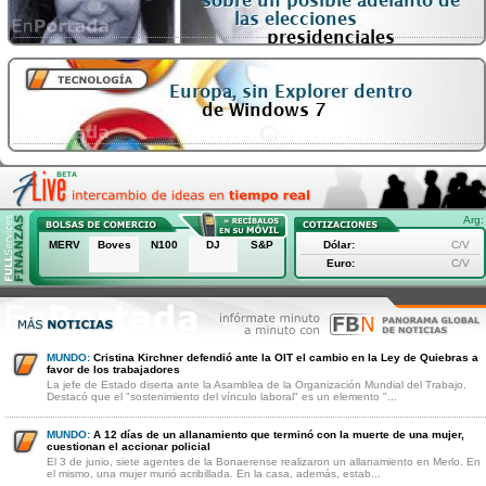
Arg:
MERV
Boves
N100
DJ
S&P
Dólar:
C/V
Euro:
C/V
MUNDO:
Cristina Kirchner defendió ante la OIT el cambio en la Ley de Quiebras a
favor de los trabajadores
La jefe de Estado diserta ante la Asamblea de la Organización Mundial del Trabajo.
Destacó que el "sostenimiento del vínculo laboral" es un elemento "...
MUNDO:
A 12 días de un allanamiento que terminó con la muerte de una mujer,
cuestionan el accionar policial
El 3 de junio, siete agentes de la Bonaerense realizaron un allanamiento en Merlo. En
el mismo, una mujer murió acribillada. En la casa, además, estab...