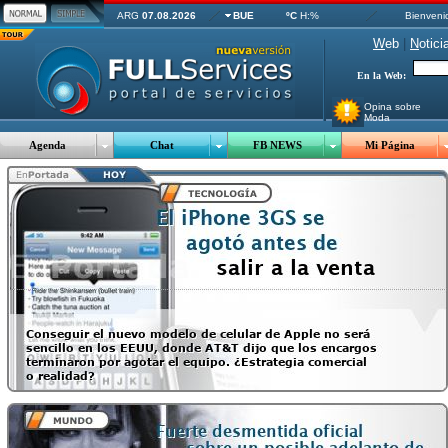
ARG
07.08.2026
BUE
ºC
H:%
Bienveni
W
eb
|
N
otici
En la Web:
Opina sobre
Moda
Agenda
Chat
FB NEWS
Mi Página