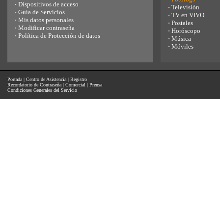
·
Dispositivos de acceso
·
Televisión
·
Guía de Servicios
·
TV en VIVO
·
Mis datos personales
·
Postales
·
Modificar contraseña
·
Horóscopo
·
Política de Protección de datos
·
Música
·
Móviles
Portada
|
Centro de Asistencia
|
Registro
Recordatorio de Contraseña
|
Comercial
|
Prensa
Condiciones Generales del Servicio