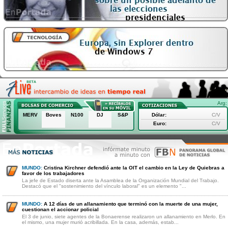
Arg:
MERV
Boves
N100
DJ
S&P
Dólar:
C/V
Euro:
C/V
MUNDO:
Cristina Kirchner defendió ante la OIT el cambio en la Ley de Quiebras a
favor de los trabajadores
La jefe de Estado diserta ante la Asamblea de la Organización Mundial del Trabajo.
Destacó que el "sostenimiento del vínculo laboral" es un elemento "...
MUNDO:
A 12 días de un allanamiento que terminó con la muerte de una mujer,
cuestionan el accionar policial
El 3 de junio, siete agentes de la Bonaerense realizaron un allanamiento en Merlo. En
el mismo, una mujer murió acribillada. En la casa, además, estab...