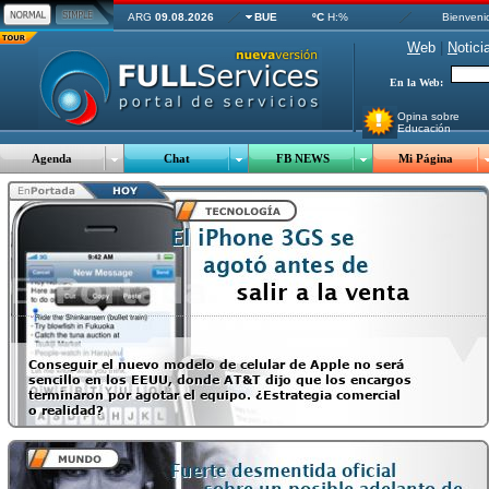
ARG
09.08.2026
BUE
ºC
H:%
Bienveni
W
eb
|
N
otici
En la Web:
Opina sobre
Educación
Agenda
Chat
FB NEWS
Mi Página