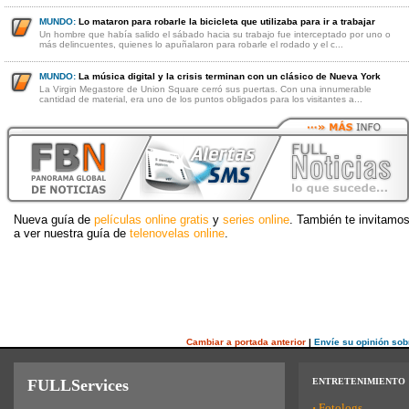
MUNDO:
Lo mataron para robarle la bicicleta que utilizaba para ir a trabajar
Un hombre que había salido el sábado hacia su trabajo fue interceptado por uno o
más delincuentes, quienes lo apuñalaron para robarle el rodado y el c...
MUNDO:
La música digital y la crisis terminan con un clásico de Nueva York
La Virgin Megastore de Union Square cerró sus puertas. Con una innumerable
cantidad de material, era uno de los puntos obligados para los visitantes a...
Nueva guía de
películas online gratis
y
series online
. También te invitamo
a ver nuestra guía de
telenovelas online
.
Cambiar a portada anterior
|
Envíe su opinión sob
FULLServices
ENTRETENIMIENTO
·
Fotologs