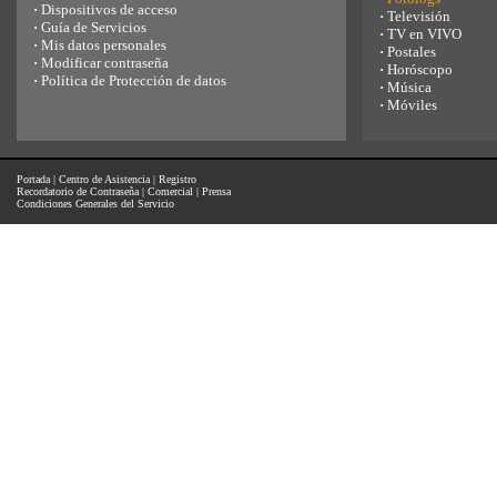
·
Dispositivos de acceso
·
Televisión
·
Guía de Servicios
·
TV en VIVO
·
Mis datos personales
·
Postales
·
Modificar contraseña
·
Horóscopo
·
Política de Protección de datos
·
Música
·
Móviles
Portada
|
Centro de Asistencia
|
Registro
Recordatorio de Contraseña
|
Comercial
|
Prensa
Condiciones Generales del Servicio