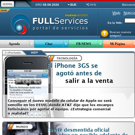
ARG
08.08.2026
BUE
ºC
H:%
Bienveni
W
eb
|
N
otici
En la Web:
Buscas nuevos
amigos?
Agenda
Chat
FB NEWS
Mi Página