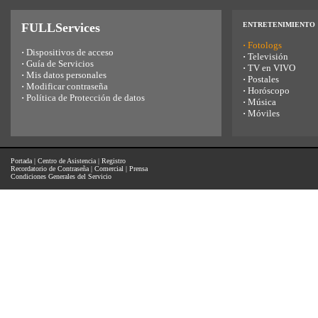
FULLServices
ENTRETENIMIENTO
·
Fotologs
·
Dispositivos de acceso
·
Televisión
·
Guía de Servicios
·
TV en VIVO
·
Mis datos personales
·
Postales
·
Modificar contraseña
·
Horóscopo
·
Política de Protección de datos
·
Música
·
Móviles
Portada
|
Centro de Asistencia
|
Registro
Recordatorio de Contraseña
|
Comercial
|
Prensa
Condiciones Generales del Servicio