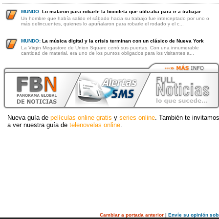
MUNDO:
Lo mataron para robarle la bicicleta que utilizaba para ir a trabajar
Un hombre que había salido el sábado hacia su trabajo fue interceptado por uno o
más delincuentes, quienes lo apuñalaron para robarle el rodado y el c...
MUNDO:
La música digital y la crisis terminan con un clásico de Nueva York
La Virgin Megastore de Union Square cerró sus puertas. Con una innumerable
cantidad de material, era uno de los puntos obligados para los visitantes a...
Nueva guía de
películas online gratis
y
series online
. También te invitamo
a ver nuestra guía de
telenovelas online
.
Cambiar a portada anterior
|
Envíe su opinión sob