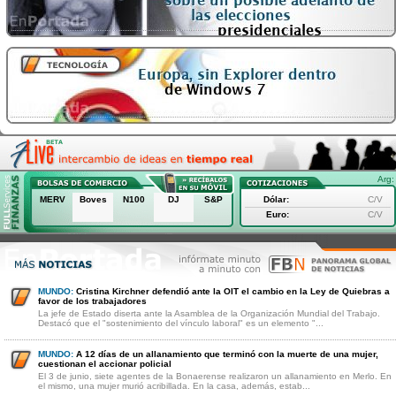
Arg:
MERV
Boves
N100
DJ
S&P
Dólar:
C/V
Euro:
C/V
MUNDO:
Cristina Kirchner defendió ante la OIT el cambio en la Ley de Quiebras a
favor de los trabajadores
La jefe de Estado diserta ante la Asamblea de la Organización Mundial del Trabajo.
Destacó que el "sostenimiento del vínculo laboral" es un elemento "...
MUNDO:
A 12 días de un allanamiento que terminó con la muerte de una mujer,
cuestionan el accionar policial
El 3 de junio, siete agentes de la Bonaerense realizaron un allanamiento en Merlo. En
el mismo, una mujer murió acribillada. En la casa, además, estab...